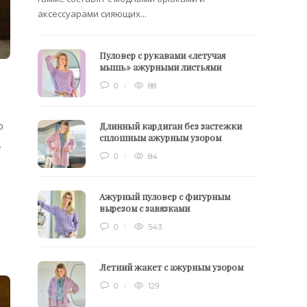
аксессуарами сияющих...
Пуловер с рукавами «летучая
мышь» ажурными листьями
0
88
о
Длинный кардиган без застежки
сплошным ажурным узором
.
0
84
Ажурный пуловер с фигурным
вырезом с завязками
0
543
Летний жакет с ажурным узором
0
129