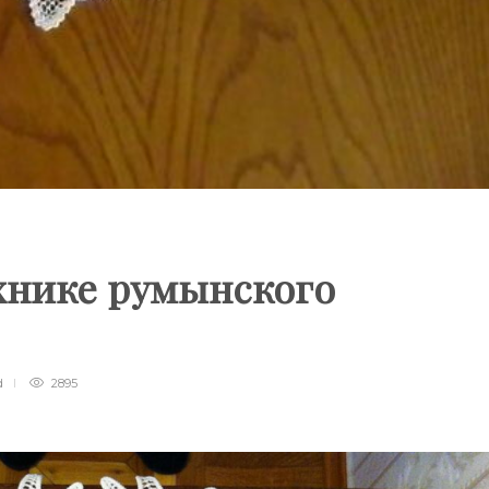
хнике румынского
d
2895