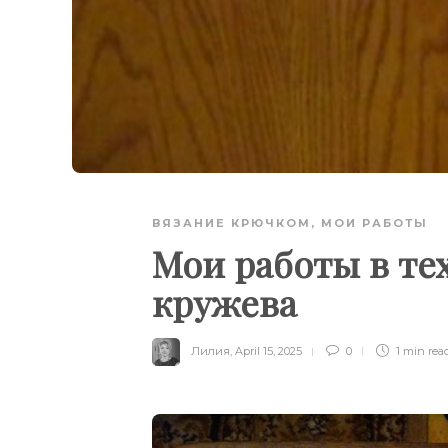
ВЯЗАНИЕ КРЮЧКОМ
,
МОИ РАБОТЫ
Мои работы в те
кружева
Лилия
,
April 15, 2025
0
1 min
rea