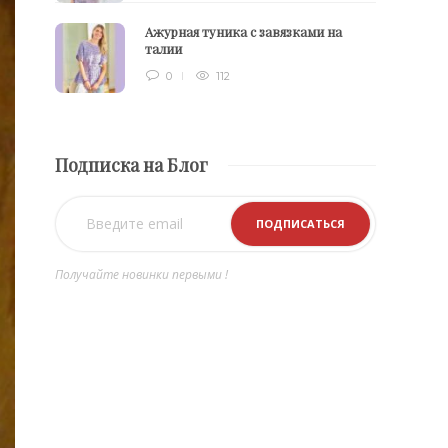
Ажурная туника с завязками на
талии
0
112
Подписка на Блог
Получайте новинки первыми !