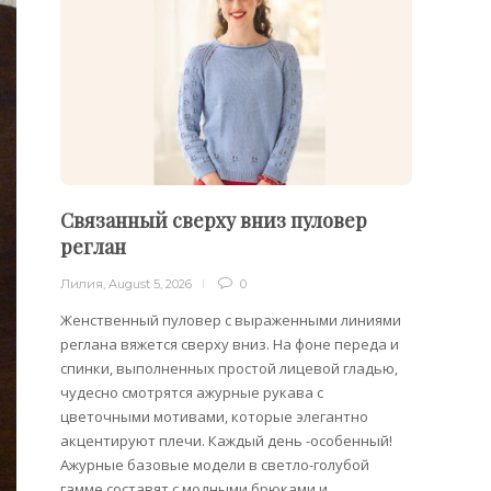
Связанный сверху вниз пуловер
Филе
реглан
Лилия
,
Лилия
,
August 5, 2026
0
Филейн
предст
Женственный пуловер с выраженными линиями
Вязани
реглана вяжется сверху вниз. На фоне переда и
позвол
спинки, выполненных простой лицевой гладью,
делает
чудесно смотрятся ажурные рукава с
сезона
цветочными мотивами, которые элегантно
акцентируют плечи. Каждый день -особенный!
Ажурные базовые модели в светло-голубой
гамме составят с модными брюками и