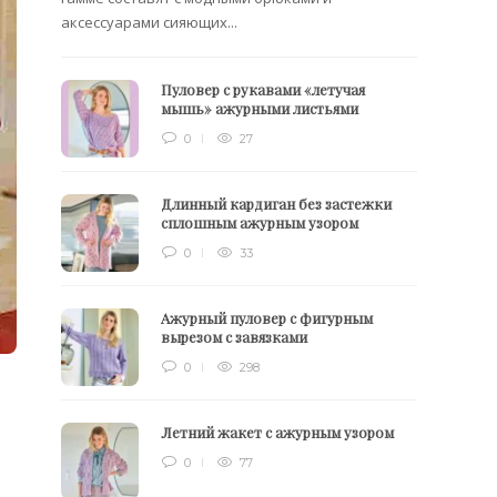
аксессуарами сияющих...
Пуловер с рукавами «летучая
мышь» ажурными листьями
0
27
Длинный кардиган без застежки
сплошным ажурным узором
0
33
Ажурный пуловер с фигурным
вырезом с завязками
0
298
Летний жакет с ажурным узором
0
77