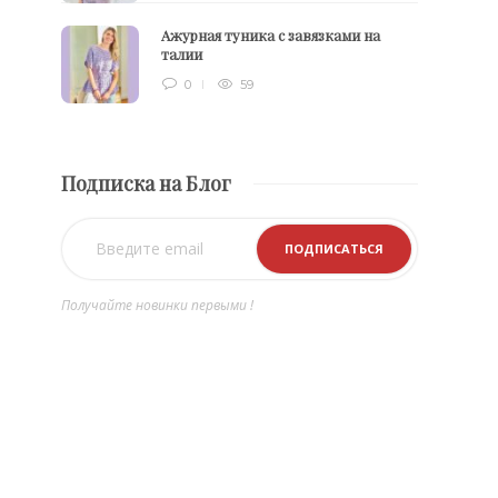
Ажурная туника с завязками на
талии
0
59
Подписка на Блог
Получайте новинки первыми !