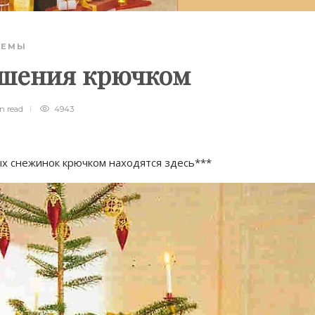
ХЕМЫ
ашения крючком
in
read
4943
ых снежинок крючком находятся здесь***