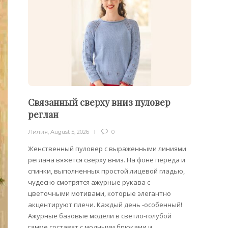
Связанный сверху вниз пуловер
Пуло
реглан
Лилия
,
Лилия
,
August 5, 2026
0
Облега
отдель
Женственный пуловер с выраженными линиями
на плеч
реглана вяжется сверху вниз. На фоне переда и
спинки, выполненных простой лицевой гладью,
чудесно смотрятся ажурные рукава с
цветочными мотивами, которые элегантно
акцентируют плечи. Каждый день -особенный!
Ажурные базовые модели в светло-голубой
гамме составят с модными брюками и