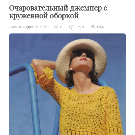
Очаровательный джемпер с
кружевной оборкой
Лилия
,
August 26, 2025
0
1 min
6907