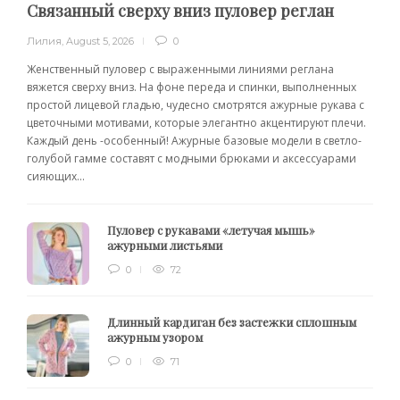
Связанный сверху вниз пуловер реглан
Лилия
,
August 5, 2026
0
Женственный пуловер с выраженными линиями реглана
вяжется сверху вниз. На фоне переда и спинки, выполненных
простой лицевой гладью, чудесно смотрятся ажурные рукава с
цветочными мотивами, которые элегантно акцентируют плечи.
Каждый день -особенный! Ажурные базовые модели в светло-
голубой гамме составят с модными брюками и аксессуарами
сияющих...
Пуловер с рукавами «летучая мышь»
ажурными листьями
0
72
Длинный кардиган без застежки сплошным
ажурным узором
0
71