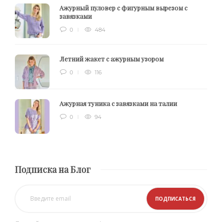
Ажурный пуловер с фигурным вырезом с
завязками
0
484
Летний жакет с ажурным узором
0
116
Ажурная туника с завязками на талии
0
94
Подписка на Блог