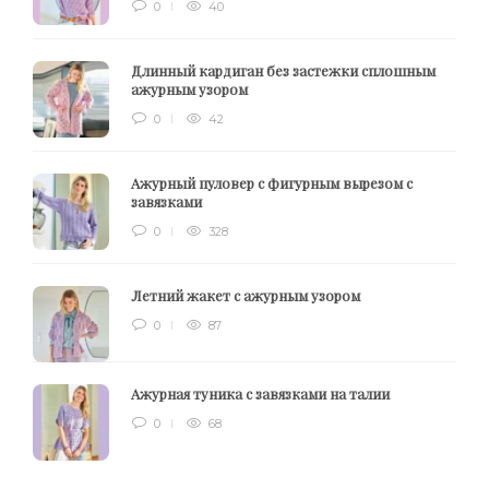
0
40
Длинный кардиган без застежки сплошным
ажурным узором
0
42
Ажурный пуловер с фигурным вырезом с
завязками
0
328
Летний жакет с ажурным узором
0
87
Ажурная туника с завязками на талии
0
68