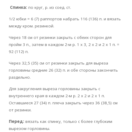
Спинка:
по круг, р. из соед. ст.
1/2 юбки = 6 (7) раппортов набрать 116 (136) п. и вязать
между кром. резинкой.
Через 18 см от резинки закрыть с обеих сторон для
пройм 3 п., затем в каждом 2-м р. 1 х 3, 2 x 2 и 2 x 1 п. =
92 (112) п.
Через 32,5 (35) см от резинки закрыть для выреза
горловины средние 26 (32) п. и обе стороны закончить
раздельно.
Для закругления выреза горловины закрыть с
внутреннего края в каждом 2-м р. 2 х 2 и 2 х 1 п.
Оставшиеся 27 (34) п. плеча закрыть через 36 (38,5) см
от резинки.
Перед:
вязать как спинку, только с более глубоким
вырезом горловины.