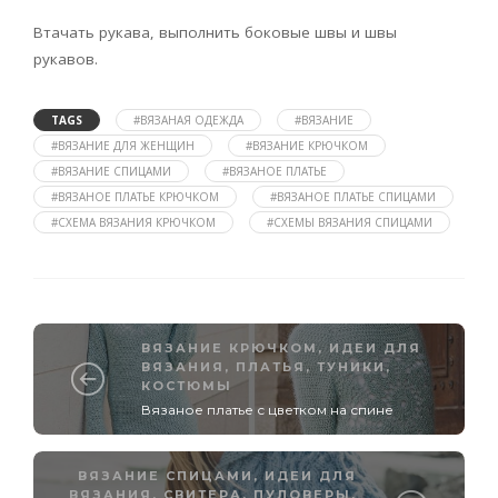
Втачать рукава, выполнить боковые швы и швы
рукавов.
TAGS
#ВЯЗАНАЯ ОДЕЖДА
#ВЯЗАНИЕ
#ВЯЗАНИЕ ДЛЯ ЖЕНЩИН
#ВЯЗАНИЕ КРЮЧКОМ
#ВЯЗАНИЕ СПИЦАМИ
#ВЯЗАНОЕ ПЛАТЬЕ
#ВЯЗАНОЕ ПЛАТЬЕ КРЮЧКОМ
#ВЯЗАНОЕ ПЛАТЬЕ СПИЦАМИ
#СХЕМА ВЯЗАНИЯ КРЮЧКОМ
#СХЕМЫ ВЯЗАНИЯ СПИЦАМИ
ВЯЗАНИЕ КРЮЧКОМ
,
ИДЕИ ДЛЯ
ВЯЗАНИЯ
,
ПЛАТЬЯ, ТУНИКИ,
КОСТЮМЫ
Вязаное платье с цветком на спине
ВЯЗАНИЕ СПИЦАМИ
,
ИДЕИ ДЛЯ
ВЯЗАНИЯ
,
СВИТЕРА, ПУЛОВЕРЫ,