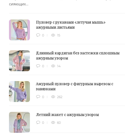
сияющих...
Пуловер с рукавами «летучая мышь»
ажурными листьями
0
15
Длинный кардиган без застежки сплошным
ажурным узором
0
14
Ажурный пуловер с фигурным вырезом с
завязками
0
262
Летний жакет с ажурным узором
0
60