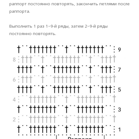
раппорт постоянно повторять, закончить петлями после
раппорта.
Выполнить 1 раз 1−9-й ряды, затем 2−9-й ряды
постоянно повторять.