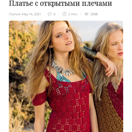
Платье с открытыми плечами
Лилия
,
May 14, 2021
0
2 min
2908