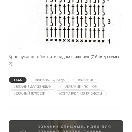
Края рукавов обвяжите рядом шишечек (7-й ряд схемы
2).
TAGS
#ВЯЗАНАЯ ОДЕЖДА
#ВЯЗАНИЕ
#ВЯЗАНИЕ ДЛЯ ЖЕНЩИН
#ВЯЗАНИЕ КРЮЧКОМ
#ВЯЗАНЫЙ ПУЛОВЕР
#СХЕМА ВЯЗАНИЯ КРЮЧКОМ
ВЯЗАНИЕ СПИЦАМИ
,
ИДЕИ ДЛЯ
ВЯЗАНИЯ
,
ПЛАТЬЯ, ТУНИКИ,