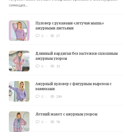
сияющих...
Пуловер с рукавами «летучая мышь»
ажурными листьями
0
27
Длинный кардиган без застежки сплошным
ажурным узором
0
33
Ажурный пуловер с фигурным вырезом с
завязками
0
299
Летний жакет с ажурным узором
0
78