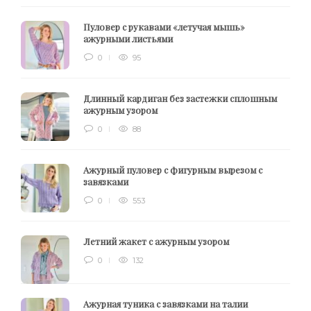
Пуловер с рукавами «летучая мышь»
ажурными листьями
0
95
Длинный кардиган без застежки сплошным
ажурным узором
0
88
Ажурный пуловер с фигурным вырезом с
завязками
0
553
Летний жакет с ажурным узором
0
132
Ажурная туника с завязками на талии