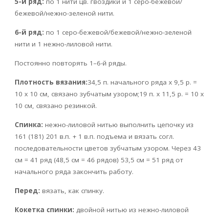
5-й ряд:
по 1 нити цв. гвоздики и 1 серо-бежевой/
бежевой/нежно-зеленой нити.
6-й ряд:
по 1 серо-бежевой/бежевой/нежно-зеленой
нити и 1 нежно-лиловой нити.
Постоянно повторять 1–6-й ряды.
Плотность вязания:
34,5 п. начального ряда х 9,5 р. =
10 x 10 см, связано зубчатым узором;19 п. х 11,5 р. = 10 x
10 см, связано резинкой.
Спинка:
нежно-лиловой нитью выполнить цепочку из
161 (181) 201 в.п. + 1 в.п. подъема и вязать согл.
последовательности цветов зубчатым узором. Через 43
см = 41 ряд (48,5 см = 46 рядов) 53,5 см = 51 ряд от
начального ряда закончить работу.
Перед:
вязать, как спинку.
Кокетка спинки:
двойной нитью из нежно-лиловой