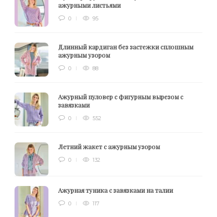
ажурными листьями
0
95
Длинный кардиган без застежки сплошным
ажурным узором
0
88
Ажурный пуловер с фигурным вырезом с
завязками
0
552
Летний жакет с ажурным узором
0
132
Ажурная туника с завязками на талии
0
117