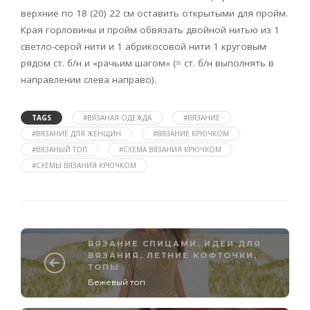
верхние по 18 (20) 22 см оставить открытыми для пройм.
Края горловины и пройм обвязать двойной нитью из 1
светло-серой нити и 1 абрикосовой нити 1 круговым
рядом ст. б/н и «рачьим шагом» (= ст. б/н выполнять в
направлении слева направо).
TAGS
#ВЯЗАНАЯ ОДЕЖДА
#ВЯЗАНИЕ
#ВЯЗАНИЕ ДЛЯ ЖЕНЩИН
#ВЯЗАНИЕ КРЮЧКОМ
#ВЯЗАНЫЙ ТОП
#СХЕМА ВЯЗАНИЯ КРЮЧКОМ
#СХЕМЫ ВЯЗАНИЯ КРЮЧКОМ
ВЯЗАНИЕ СПИЦАМИ
,
ИДЕИ ДЛЯ
ВЯЗАНИЯ
,
ЛЕТНИЕ КОФТОЧКИ,
ТОПЫ
Бежевый топ