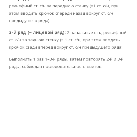
рельефный ст. с/н за переднюю стенку (=1 ст. с/н, при
этом вводить крючок спереди назад вокруг ст. с/н
предыдущего ряда).
3-й ряд (= лицевой ряд):
2 начальные в.п., рельефный
ст. с/н за заднюю стенку (= 1 ст. с/н, при этом вводить
крючок сзади вперед вокруг ст. с/н предыдущего ряда).
Выполнить 1 раз 1–3-й ряды, затем повторять 2-й и 3-й
ряды, соблюдая последовательность цветов.