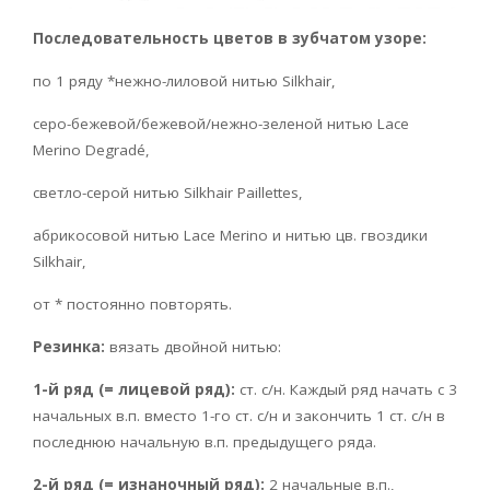
Последовательность цветов в зубчатом узоре:
по 1 ряду *нежно-лиловой нитью Silkhair,
серо-бежевой/бежевой/нежно-зеленой нитью Lace
Merino Degradé,
светло-серой нитью Silkhair Paillettes,
абрикосовой нитью Lace Merino и нитью цв. гвоздики
Silkhair,
от * постоянно повторять.
Резинка:
вязать двойной нитью:
1-й ряд (= лицевой ряд):
ст. с/н. Каждый ряд начать с 3
начальных в.п. вместо 1-го ст. с/н и закончить 1 ст. с/н в
последнюю начальную в.п. предыдущего ряда.
2-й ряд (= изнаночный ряд):
2 начальные в.п.,