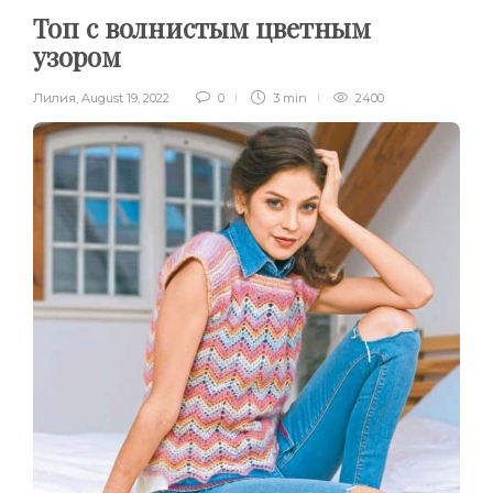
Топ с волнистым цветным
узором
Лилия
,
August 19, 2022
0
3 min
2400