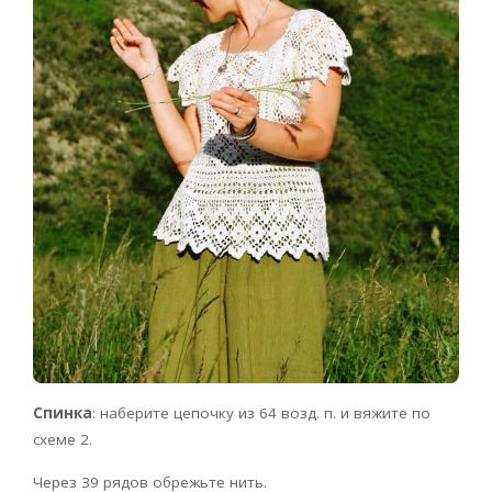
Спинка
: наберите цепочку из 64 возд. п. и вяжите по
схеме 2.
Через 39 рядов обрежьте нить.