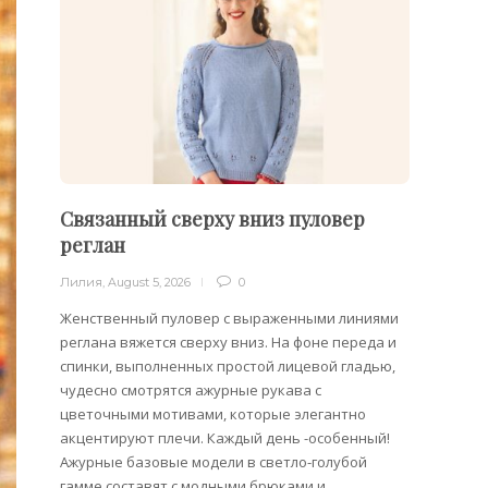
Связанный сверху вниз пуловер
Филе
реглан
Лилия
,
Лилия
,
August 5, 2026
0
Филейн
предст
Женственный пуловер с выраженными линиями
Вязани
реглана вяжется сверху вниз. На фоне переда и
позвол
спинки, выполненных простой лицевой гладью,
делает
чудесно смотрятся ажурные рукава с
сезона
цветочными мотивами, которые элегантно
акцентируют плечи. Каждый день -особенный!
Ажурные базовые модели в светло-голубой
гамме составят с модными брюками и