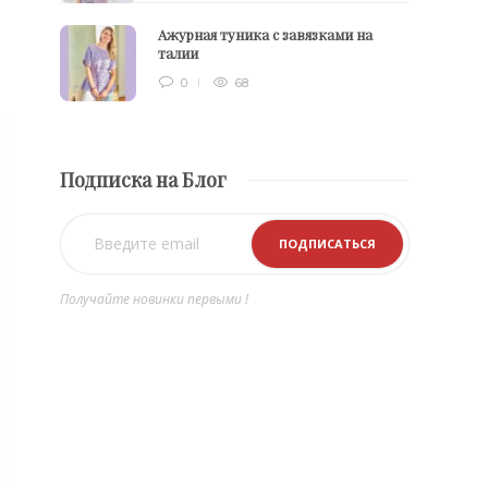
Ажурная туника с завязками на
талии
0
68
Подписка на Блог
Получайте новинки первыми !