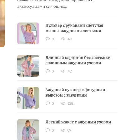
аксессуарами сияющих...
Пуловер с рукавами «летучая
мышь» ажурными листьями
0
40
Длинный кардиган без застежки
сплошным ажурным узором
0
42
Ажурный пуловер с фигурным
вырезом с завязками
0
328
Летний жакет с ажурным узором
0
87