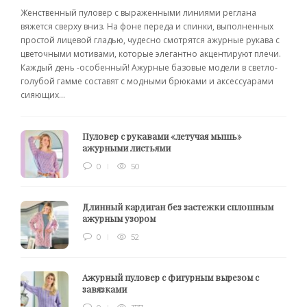
Женственный пуловер с выраженными линиями реглана
вяжется сверху вниз. На фоне переда и спинки, выполненных
простой лицевой гладью, чудесно смотрятся ажурные рукава с
цветочными мотивами, которые элегантно акцентируют плечи.
Каждый день -особенный! Ажурные базовые модели в светло-
голубой гамме составят с модными брюками и аксессуарами
сияющих...
Пуловер с рукавами «летучая мышь»
ажурными листьями
0
50
Длинный кардиган без застежки сплошным
ажурным узором
0
52
Ажурный пуловер с фигурным вырезом с
завязками