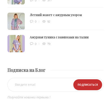
0
377
Летний жакет с ажурным узором
0
92
Ажурная туника с завязками на талии
0
79
Подписка на Блог
Получайте новинки первыми !