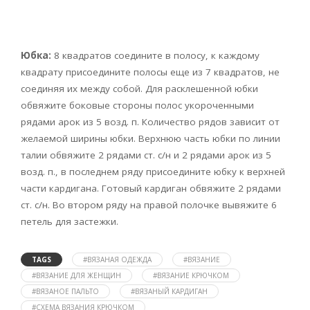
Юбка:
8 квадратов соедините в полосу, к каждому
квадрату присоедините полосы еще из 7 квадратов, не
соединяя их между собой. Для расклешенной юбки
обвяжите боковые стороны полос укороченными
рядами арок из 5 возд. п. Количество рядов зависит от
желаемой ширины юбки. Верхнюю часть юбки по линии
талии обвяжите 2 рядами ст. с/н и 2 рядами арок из 5
возд. п., в последнем ряду присоедините юбку к верхней
части кардигана. Готовый кардиган обвяжите 2 рядами
ст. с/н. Во втором ряду на правой полочке вывяжите 6
петель для застежки.
TAGS
#ВЯЗАНАЯ ОДЕЖДА
#ВЯЗАНИЕ
#ВЯЗАНИЕ ДЛЯ ЖЕНЩИН
#ВЯЗАНИЕ КРЮЧКОМ
#ВЯЗАНОЕ ПАЛЬТО
#ВЯЗАНЫЙ КАРДИГАН
#СХЕМА ВЯЗАНИЯ КРЮЧКОМ