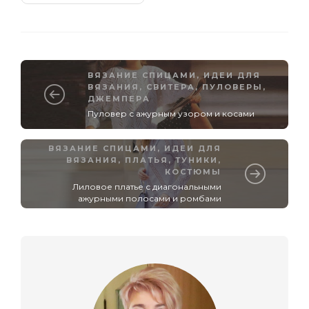
ВЯЗАНИЕ СПИЦАМИ
,
ИДЕИ ДЛЯ
ВЯЗАНИЯ
,
СВИТЕРА, ПУЛОВЕРЫ,
ДЖЕМПЕРА
Пуловер с ажурным узором и косами
ВЯЗАНИЕ СПИЦАМИ
,
ИДЕИ ДЛЯ
ВЯЗАНИЯ
,
ПЛАТЬЯ, ТУНИКИ,
КОСТЮМЫ
Лиловое платье с диагональными
ажурными полосами и ромбами