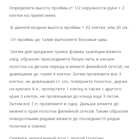
Определите высоту проймы (= 1/2 окружности руки + 2
клетки на прилегание).
В данной модели высота проймы = 32 клетки, или 20 см.
От проймы до талии выполните боковые швы.
Затем для придания тунике формы трапеции вяжите
след. образом: присоедините белую нить в начале
полотна на детали переда и вяжите филейной сеткой, не
довязывая до талии 4 клетки. Затем провяжите все 3
клетки, не довязывая ст. с/н, поверните полотно, держа
на крючке 4 п., пропустите 1 клетку и также с другого
края 3 клетки, не провязывая до конца еще 3 петли.
Затем все 7 п. провяжите в одну. Дальше вяжите до
нижнего края полотна филейной сеткой. Таким образом
поворотными рядами вяжите до последних10 рядов
полочки и спинки.
Свяжите аналогичный угол с другой стороны.