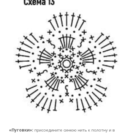
«Пуговки»:
присоедините синюю нить к полотну и в