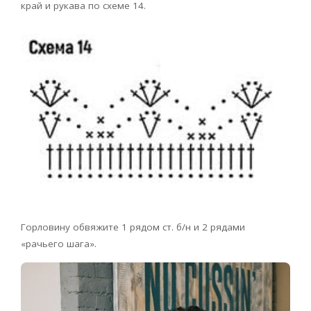
край и рукава по схеме 14.
Горловину обвяжите 1 рядом ст. б/н и 2 рядами
«рачьего шага».