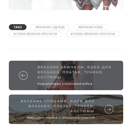
TAGS
#ВЯЗАНАЯ ОДЕЖДА
#ВЯЗАНАЯ ЮБКА
#СХЕМА ВЯЗАНИЯ КРЮЧКОМ
#СХЕМЫ ВЯЗАНИЯ КРЮЧКОМ
ВЯЗАНИЕ КРЮЧКОМ
,
ИДЕИ ДЛЯ
ВЯЗАНИЯ
,
ПЛАТЬЯ, ТУНИКИ,
КОСТЮМЫ
Коралловая узорчатая юбка
ВЯЗАНИЕ СПИЦАМИ
,
ИДЕИ ДЛЯ
ВЯЗАНИЯ
,
ПЛАТЬЯ, ТУНИКИ,
КОСТЮМЫ
Ажурное платье с открытой спиной