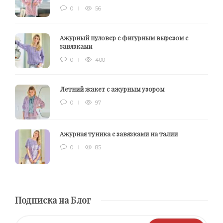
0
56
Ажурный пуловер с фигурным вырезом с
завязками
0
400
Летний жакет с ажурным узором
0
97
Ажурная туника с завязками на талии
0
85
Подписка на Блог