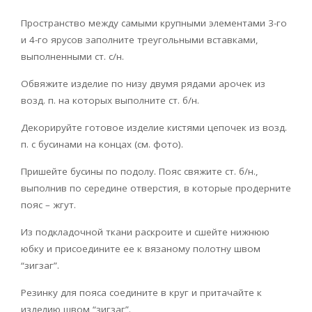
Пространство между самыми крупными элементами 3-го
и 4-го ярусов заполните треугольными вставками,
выполненными ст. с/н.
Обвяжите изделие по низу двумя рядами арочек из
возд. п. на которых выполните ст. б/н.
Декорируйте готовое изделие кистями цепочек из возд.
п. с бусинами на концах (см. фото).
Пришейте бусины по подолу. Пояс свяжите ст. б/н.,
выполнив по середине отверстия, в которые продерните
пояс – жгут.
Из подкладочной ткани раскроите и сшейте нижнюю
юбку и присоедините ее к вязаному полотну швом
“зигзаг”.
Резинку для пояса соедините в круг и притачайте к
изделию швом “зигзаг”.