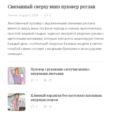
Связанный сверху вниз пуловер реглан
Лилия
,
August 5, 2026
0
Женственный пуловер с выраженными линиями реглана
вяжется сверху вниз. На фоне переда и спинки, выполненных
простой лицевой гладью, чудесно смотрятся ажурные рукава с
цветочными мотивами, которые элегантно акцентируют плечи.
Каждый день -особенный! Ажурные базовые модели в светло-
голубой гамме составят с модными брюками и аксессуарами
сияющих...
Пуловер с рукавами «летучая мышь»
ажурными листьями
0
27
Длинный кардиган без застежки сплошным
ажурным узором
0
33