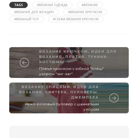
TAGS
#ВЯЗАНАЯ ОДЕЖДА
#ВЯЗАНИЕ
#ВЯЗАНИЕ ДЛЯ ЖЕНЩИН
#ВЯЗАНИЕ КРЮЧКОМ
#ВЯЗАНЫЙ ТОП
#СХЕМА ВЯЗАНИЯ КРЮЧКОМ
ВЯЗАНИЕ КРЮЧКОМ
,
ИДЕИ ДЛЯ
ВЯЗАНИЯ
,
ПЛАТЬЯ, ТУНИКИ,
КОСТЮМЫ
Платье крючком с юбкой "Клёш"
узором "зиг-заг"
ВЯЗАНИЕ СПИЦАМИ
,
ИДЕИ ДЛЯ
ВЯЗАНИЯ
,
СВИТЕРА, ПУЛОВЕРЫ,
ДЖЕМПЕРА
Ярко-розовый пуловер с шахматным
узором