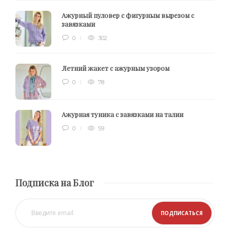
Ажурный пуловер с фигурным вырезом с
завязками
0
302
Летний жакет с ажурным узором
0
78
Ажурная туника с завязками на талии
0
59
Подписка на Блог