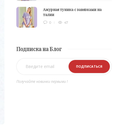
Ажурная туника с завязками на
талии
0
47
Подписка на Блог
Получайте новинки первыми !