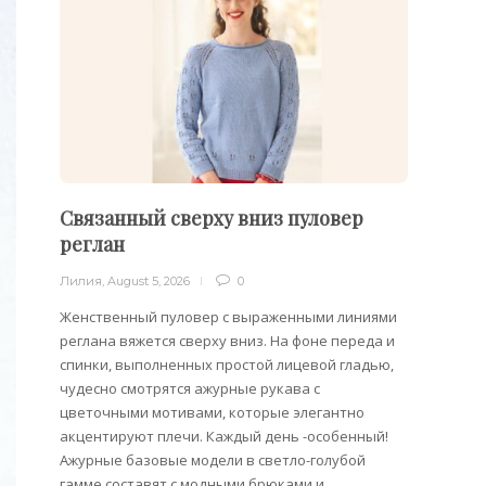
Связанный сверху вниз пуловер
Пуло
реглан
Лилия
,
Лилия
,
August 5, 2026
0
Облега
отдель
Женственный пуловер с выраженными линиями
на плеч
реглана вяжется сверху вниз. На фоне переда и
спинки, выполненных простой лицевой гладью,
чудесно смотрятся ажурные рукава с
цветочными мотивами, которые элегантно
акцентируют плечи. Каждый день -особенный!
Ажурные базовые модели в светло-голубой
гамме составят с модными брюками и