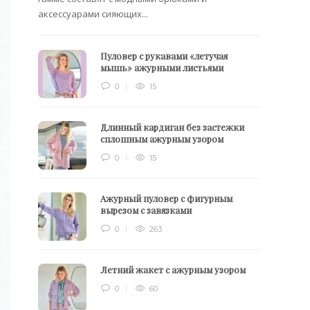
аксессуарами сияющих...
Пуловер с рукавами «летучая
мышь» ажурными листьями
0
15
Длинный кардиган без застежки
сплошным ажурным узором
0
15
Ажурный пуловер с фигурным
вырезом с завязками
0
263
Летний жакет с ажурным узором
0
60