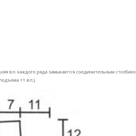
дняя в.п. каждого ряда замыкаются соединительным столбико
подъема +1 в.п.).