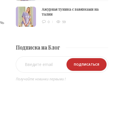
Ажурная туника с завязками на
талии
ль
0
59
Подписка на Блог
Получайте новинки первыми !