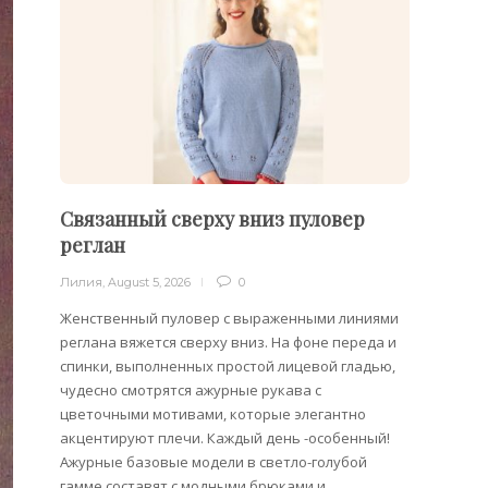
Связанный сверху вниз пуловер
Филе
реглан
Лилия
,
Лилия
,
August 5, 2026
0
Филейн
предст
Женственный пуловер с выраженными линиями
Вязани
реглана вяжется сверху вниз. На фоне переда и
позвол
спинки, выполненных простой лицевой гладью,
делает
чудесно смотрятся ажурные рукава с
сезона
цветочными мотивами, которые элегантно
акцентируют плечи. Каждый день -особенный!
Ажурные базовые модели в светло-голубой
гамме составят с модными брюками и