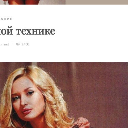
ЗАНИЕ
ой технике
in
read
2458