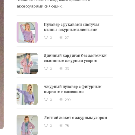
аксессуарами сияющих...
Пуловер с рукавами «летучая
мышь» ажурными листьями
0
27
Длинный кардиган без застежки
сплошным ажурным узором
0
33
Ажурный пуловер с фигурным
вырезом с завязками
0
299
Летний жакет с ажурным узором
0
78