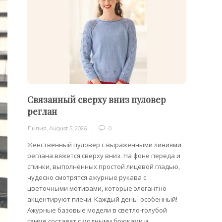
Связанный сверху вниз пуловер
Филе
реглан
Лилия
,
Лилия
,
August 5, 2026
0
Филейн
предст
Женственный пуловер с выраженными линиями
Вязани
реглана вяжется сверху вниз. На фоне переда и
позвол
спинки, выполненных простой лицевой гладью,
делает
чудесно смотрятся ажурные рукава с
сезона
цветочными мотивами, которые элегантно
акцентируют плечи. Каждый день -особенный!
Ажурные базовые модели в светло-голубой
гамме составят с модными брюками и