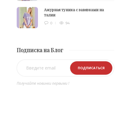
Ажурная туника с завязками на
талии
0
94
Подписка на Блог
Получайте новинки первыми !