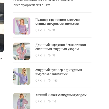
аксессуарами сияющих...
Пуловер с рукавами «летучая
мышь» ажурными листьями
0
71
Длинный кардиган без застежки
сплошным ажурным узором
0
71
ке
Ажурный пуловер с фигурным
вырезом с завязками
0
483
Летний жакет с ажурным узором
0
116