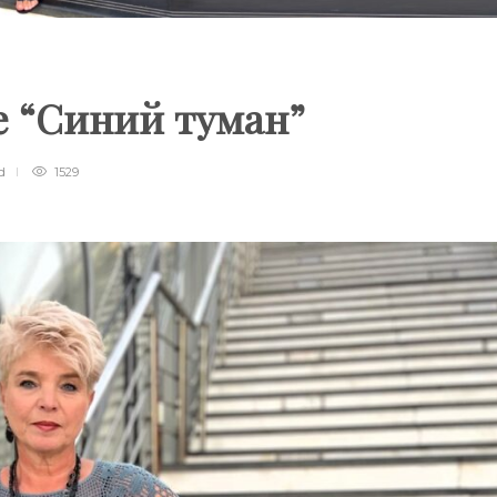
 “Синий туман”
d
1529