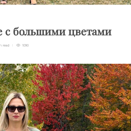
е с большими цветами
in
read
1090