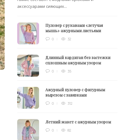
аксессуарами сияющих...
Пуловер с рукавами «летучая
мышь» ажурными листьями
0
32
Длинный кардиган без застежки
сплошным ажурным узором
0
35
Ажурный пуловер с фигурным
вырезом с завязками
0
312
Летний жакет с ажурным узором
0
82