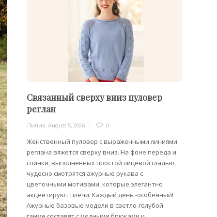
Связанный сверху вниз пуловер
Филе
реглан
Лилия
,
Лилия
,
August 5, 2026
0
Филейн
предст
Женственный пуловер с выраженными линиями
Вязани
реглана вяжется сверху вниз. На фоне переда и
позвол
спинки, выполненных простой лицевой гладью,
делает
чудесно смотрятся ажурные рукава с
сезона
цветочными мотивами, которые элегантно
акцентируют плечи. Каждый день -особенный!
Ажурные базовые модели в светло-голубой
гамме составят с модными брюками и