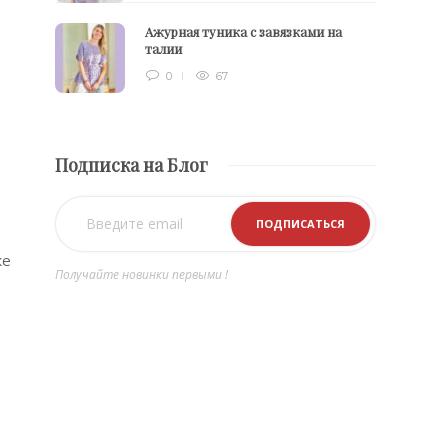
Ажурная туника с завязками на
талии
0
67
Подписка на Блог
ке
Получайте новинки первыми !