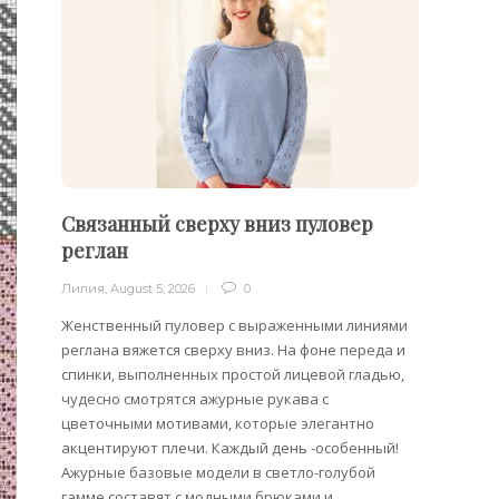
Связанный сверху вниз пуловер
Филе
реглан
Лилия
,
Лилия
,
August 5, 2026
0
Филейн
предст
Женственный пуловер с выраженными линиями
Вязани
реглана вяжется сверху вниз. На фоне переда и
позвол
спинки, выполненных простой лицевой гладью,
делает
чудесно смотрятся ажурные рукава с
сезона
цветочными мотивами, которые элегантно
акцентируют плечи. Каждый день -особенный!
Ажурные базовые модели в светло-голубой
гамме составят с модными брюками и