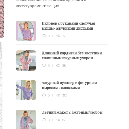
аксессуарами сияющих...
Пуловер с рукавами «летучая
мышь» ажурными листьями
0
32
Длинный кардиган без застежки
сплошным ажурным узором
0
35
Ажурный пуловер с фигурным
вырезом с завязками
0
312
Летний жакет с ажурным узором
0
82