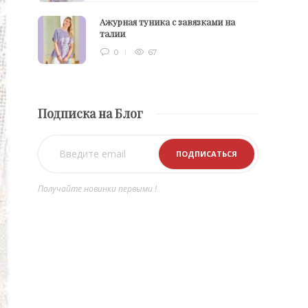
Ажурная туника с завязками на
талии
0
67
Подписка на Блог
Получайте новинки первыми !