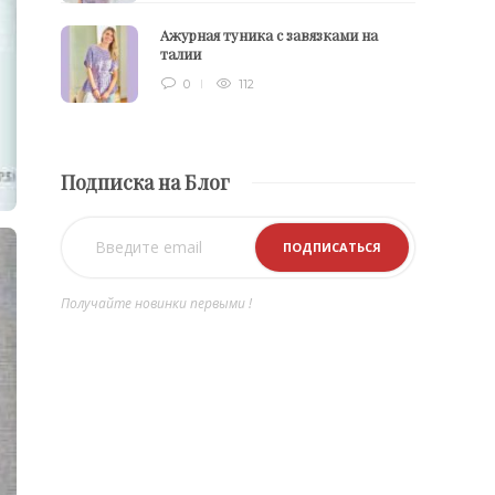
Ажурная туника с завязками на
талии
0
112
Подписка на Блог
Получайте новинки первыми !