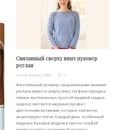
Связанный сверху вниз пуловер
Филе
реглан
Лилия
,
Лилия
,
August 5, 2026
0
Филейн
предст
Женственный пуловер с выраженными линиями
Вязани
реглана вяжется сверху вниз. На фоне переда и
позвол
спинки, выполненных простой лицевой гладью,
делает
чудесно смотрятся ажурные рукава с
сезона
цветочными мотивами, которые элегантно
акцентируют плечи. Каждый день -особенный!
Ажурные базовые модели в светло-голубой
гамме составят с модными брюками и