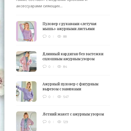
аксессуарами сияющих...
Пуловер с рукавами «летучая
мышь» ажурными листьями
0
88
Длинный кардиган без застежки
сплошным ажурным узором
0
84
Ажурный пуловер с фигурным
вырезом с завязками
0
547
Летний жакет с ажурным узором
0
129