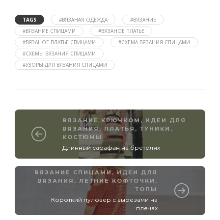
TAGS
#ВЯЗАНАЯ ОДЕЖДА
#ВЯЗАНИЕ
#ВЯЗАНИЕ СПИЦАМИ
#ВЯЗАНОЕ ПЛАТЬЕ
#ВЯЗАНОЕ ПЛАТЬЕ СПИЦАМИ
#СХЕМА ВЯЗАНИЯ СПИЦАМИ
#СХЕМЫ ВЯЗАНИЯ СПИЦАМИ
#УЗОРЫ ДЛЯ ВЯЗАНИЯ СПИЦАМИ
ВЯЗАНИЕ КРЮЧКОМ
,
ИДЕИ ДЛЯ
ВЯЗАНИЯ
,
ПЛАТЬЯ, ТУНИКИ,
КОСТЮМЫ
Длинный сарафан на бретелях
ВЯЗАНИЕ СПИЦАМИ
,
ИДЕИ ДЛЯ
ВЯЗАНИЯ
,
ЛЕТНИЕ КОФТОЧКИ,
ТОПЫ
Короткий пуловер с вырезами на
плечах