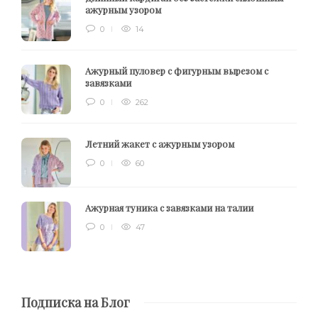
ажурным узором
0
14
Ажурный пуловер с фигурным вырезом с
завязками
0
262
Летний жакет с ажурным узором
0
60
Ажурная туника с завязками на талии
0
47
Подписка на Блог