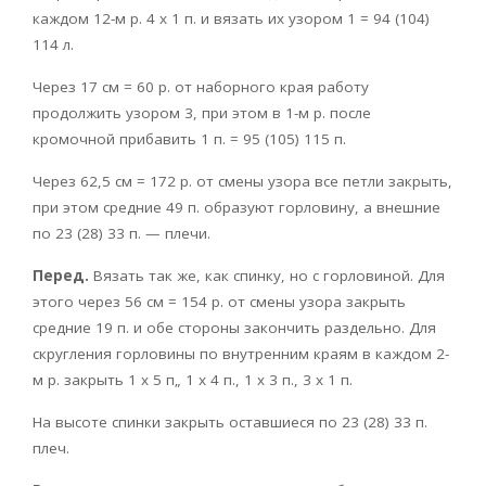
каждом 12-м р. 4 х 1 п. и вязать их узором 1 = 94 (104)
114 л.
Через 17 см = 60 р. от наборного края работу
продолжить узором 3, при этом в 1-м р. после
кромочной прибавить 1 п. = 95 (105) 115 п.
Через 62,5 см = 172 р. от смены узора все петли закрыть,
при этом средние 49 п. образуют горловину, а внешние
по 23 (28) 33 п. — плечи.
Перед.
Вязать так же, как спинку, но с горловиной. Для
этого через 56 см = 154 р. от смены узора закрыть
средние 19 п. и обе стороны закончить раздельно. Для
скругления горловины по внутренним краям в каждом 2-
м р. закрыть 1 х 5 п„ 1 х 4 п., 1 х 3 п., 3 х 1 п.
На высоте спинки закрыть оставшиеся по 23 (28) 33 п.
плеч.