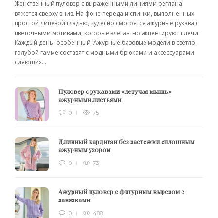
Женственный пуловер с выраженными линиями реглана
вяжется сверху вниз. На фоне переда и спинки, выполненных
простой лицевой гладью, чудесно смотрятся ажурные рукава с
цветочными мотивами, которые элегантно акцентируют плечи.
Каждый день -особенный! Ажурные базовые модели в светло-
голубой гамме составят с модными брюками и аксессуарами
сияющих...
Пуловер с рукавами «летучая мышь»
ажурными листьями
0
75
Длинный кардиган без застежки сплошным
ажурным узором
0
73
Ажурный пуловер с фигурным вырезом с
завязками
0
488