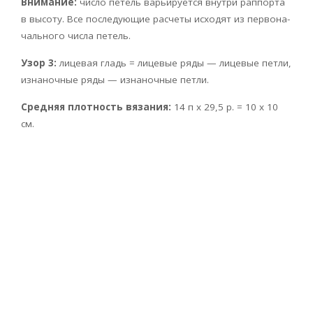
Внимание:
число петель варьируется внутри раппорта
в высоту. Все после­дующие расчеты исходят из первона­
чального числа петель.
Узор 3:
лицевая гладь = лицевые ряды — лицевые петли,
изнаночные ряды — изнаночные петли.
Средняя плотность вязания:
14 п х 29,5 р. = 10 x 10
см.