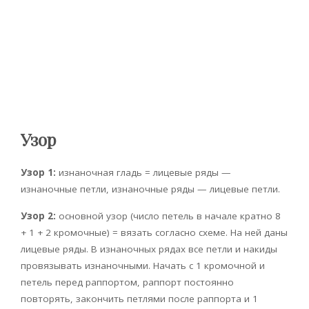
Узор
Узор 1:
изнаночная гладь = лицевые ряды —
изнаночные петли, изнаноч­ные ряды — лицевые петли.
Узор 2:
основной узор (число петель в начале кратно 8
+ 1 + 2 кромочные) = вязать согласно схеме. На ней даны
лице­вые ряды. В изнаночных рядах все петли и накиды
провязывать изнаноч­ными. Начать с 1 кромочной и
петель перед раппортом, раппорт постоянно
повторять, закончить петлями после раппорта и 1