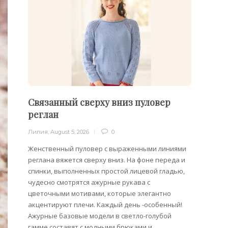
Связанный сверху вниз пуловер
Пуло
реглан
Лилия
,
Лилия
,
August 5, 2026
0
Облега
отдель
Женственный пуловер с выраженными линиями
на плеч
реглана вяжется сверху вниз. На фоне переда и
спинки, выполненных простой лицевой гладью,
чудесно смотрятся ажурные рукава с
цветочными мотивами, которые элегантно
акцентируют плечи. Каждый день -особенный!
Ажурные базовые модели в светло-голубой
гамме составят с модными брюками и