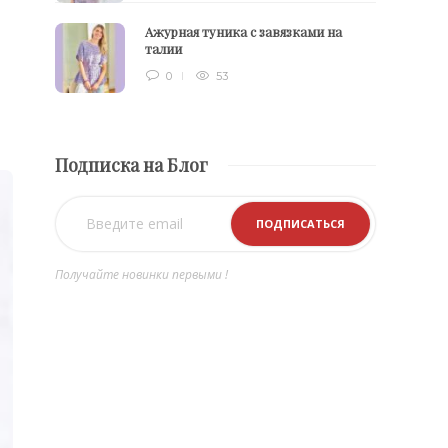
Ажурная туника с завязками на
талии
0
53
Подписка на Блог
Получайте новинки первыми !