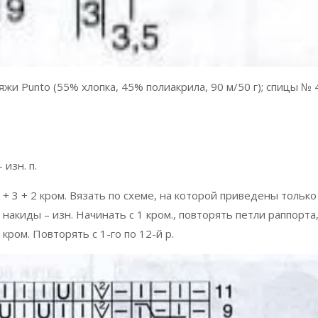
жи Punto (55% хлопка, 45% полиакрила, 90 м/50 г); спицы № 4
.
– изн. п.
 + 3 + 2 кром. Вязать по схеме, на которой приведены только
ку, накиды – изн. Начинать с 1 кром., повторять петли раппорта
кром. Повторять с 1-го по 12-й р.