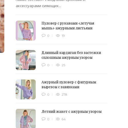
аксессуарами сияющих...
Пуловер с рукавами «летучая
мышь» ажурными листьями
0
19
Длинный кардиган без застежки
сплошным ажурным узором
0
25
Ажурный пуловер с фигурным
вырезом с завязками
0
278
Летний жакет с ажурным узором
0
64