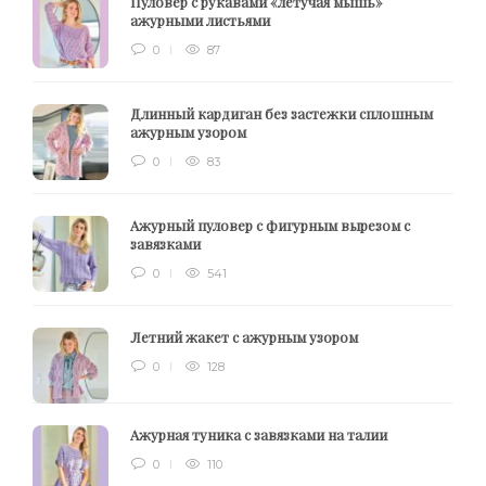
Пуловер с рукавами «летучая мышь»
ажурными листьями
0
87
Длинный кардиган без застежки сплошным
ажурным узором
0
83
Ажурный пуловер с фигурным вырезом с
завязками
0
541
Летний жакет с ажурным узором
0
128
Ажурная туника с завязками на талии
0
110