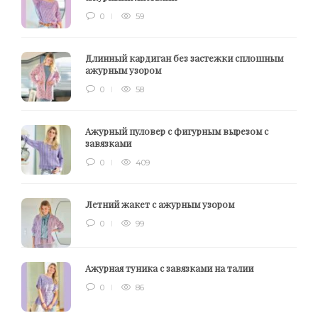
0
59
Длинный кардиган без застежки сплошным
ажурным узором
0
58
Ажурный пуловер с фигурным вырезом с
завязками
0
409
Летний жакет с ажурным узором
0
99
Ажурная туника с завязками на талии
0
86