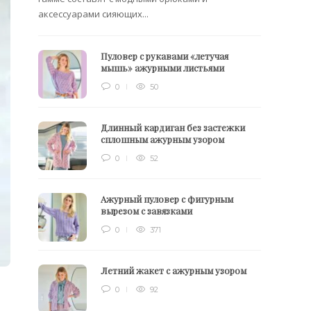
аксессуарами сияющих...
Пуловер с рукавами «летучая
мышь» ажурными листьями
0
50
Длинный кардиган без застежки
сплошным ажурным узором
0
52
Ажурный пуловер с фигурным
вырезом с завязками
0
371
Летний жакет с ажурным узором
0
92