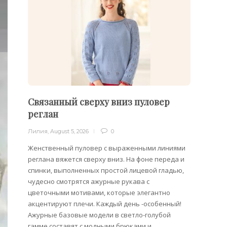
Связанный сверху вниз пуловер
Филе
реглан
Лилия
,
Лилия
,
August 5, 2026
0
Филейн
предст
Женственный пуловер с выраженными линиями
Вязани
реглана вяжется сверху вниз. На фоне переда и
позвол
спинки, выполненных простой лицевой гладью,
делает
чудесно смотрятся ажурные рукава с
сезона
цветочными мотивами, которые элегантно
акцентируют плечи. Каждый день -особенный!
Ажурные базовые модели в светло-голубой
гамме составят с модными брюками и