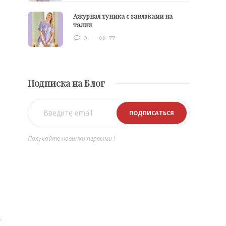
Ажурная туника с завязками на
талии
0
77
Подписка на Блог
Получайте новинки первыми !