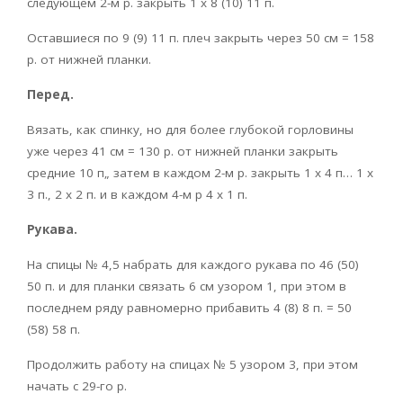
следующем 2-м р. закрыть 1 х 8 (10) 11 п.
Оставшиеся по 9 (9) 11 п. плеч закрыть через 50 см = 158
р. от нижней планки.
Перед.
Вязать, как спинку, но для бо­лее глубокой горловины
уже через 41 см = 130 р. от нижней планки закрыть
средние 10 п„ затем в каждом 2-м р. закрыть 1 х 4 п… 1 х
3 п., 2 х 2 п. и в каждом 4-м р 4 х 1 п.
Рукава.
На спицы № 4,5 набрать для каждого рукава по 46 (50)
50 п. и для планки связать 6 см узором 1, при этом в
последнем ряду равномерно прибавить 4 (8) 8 п. = 50
(58) 58 п.
Продол­жить работу на спицах № 5 узором 3, при этом
начать с 29-го р.