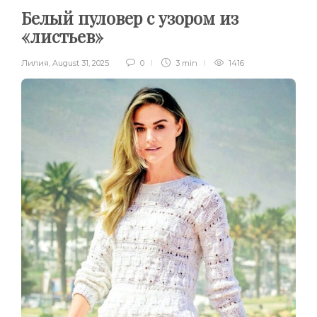
Белый пуловер с узором из
«листьев»
Лилия
,
August 31, 2025
0
3 min
1416