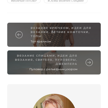
#ВЯЗАНЫЙ ПУЛОВЕР
#СХЕМЫ ВЯЗАНИЯ СПИЦАМИ
ВЯЗАНИЕ КРЮЧКОМ
,
ИДЕИ ДЛЯ
ВЯЗАНИЯ
,
ЛЕТНИЕ КОФТОЧКИ,
ТОПЫ
Топ крючком
ВЯЗАНИЕ СПИЦАМИ
,
ИДЕИ ДЛЯ
ВЯЗАНИЯ
,
СВИТЕРА, ПУЛОВЕРЫ,
ДЖЕМПЕРА
Пуловер с рельефным узором