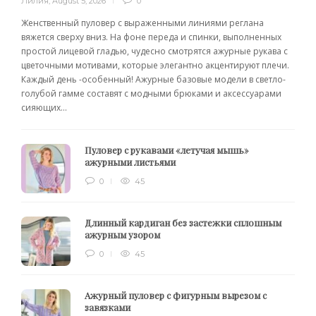
Лилия
,
August 5, 2026
0
Женственный пуловер с выраженными линиями реглана
вяжется сверху вниз. На фоне переда и спинки, выполненных
простой лицевой гладью, чудесно смотрятся ажурные рукава с
цветочными мотивами, которые элегантно акцентируют плечи.
Каждый день -особенный! Ажурные базовые модели в светло-
голубой гамме составят с модными брюками и аксессуарами
сияющих...
Пуловер с рукавами «летучая мышь»
ажурными листьями
0
45
Длинный кардиган без застежки сплошным
ажурным узором
0
45
Ажурный пуловер с фигурным вырезом с
завязками