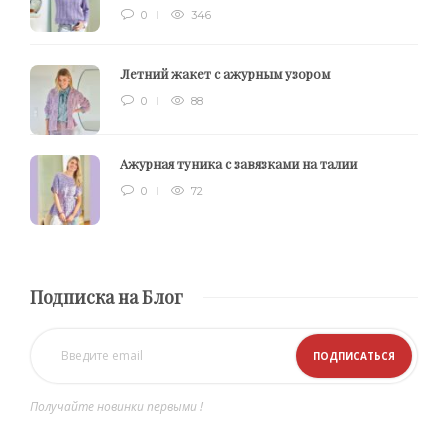
0
346
Летний жакет с ажурным узором
0
88
Ажурная туника с завязками на талии
0
72
Подписка на Блог
Получайте новинки первыми !