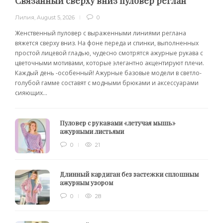
Связанный сверху вниз пуловер реглан
Лилия
,
August 5, 2026
0
Женственный пуловер с выраженными линиями реглана
вяжется сверху вниз. На фоне переда и спинки, выполненных
простой лицевой гладью, чудесно смотрятся ажурные рукава с
цветочными мотивами, которые элегантно акцентируют плечи.
Каждый день -особенный! Ажурные базовые модели в светло-
голубой гамме составят с модными брюками и аксессуарами
сияющих...
Пуловер с рукавами «летучая мышь»
ажурными листьями
0
21
Длинный кардиган без застежки сплошным
ажурным узором
0
28