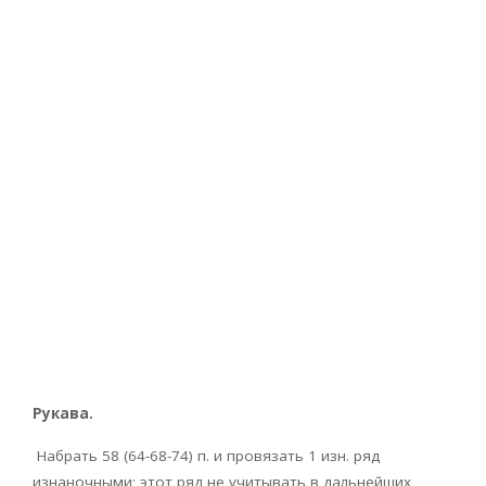
Рукава.
Набрать 58 (64-68-74) п. и провязать 1 изн. ряд
изнаночными; этот ряд не учитывать в дальнейших