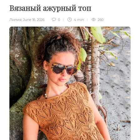
Вязаный ажурный топ
Лилия
,
June 16, 2026
0
4 min
260