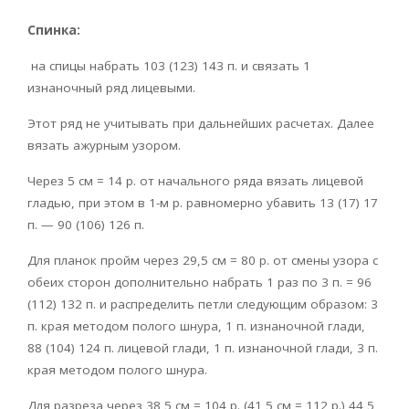
Спинка:
на спицы набрать 103 (123) 143 п. и связать 1
изнаночный ряд лицевыми.
Этот ряд не учитывать при дальнейших расчетах. Далее
вязать ажурным узором.
Через 5 см = 14 р. от начального ряда вязать лицевой
гладью, при этом в 1-м р. равномерно убавить 13 (17) 17
п. — 90 (106) 126 п.
Для планок пройм через 29,5 см = 80 р. от смены узора с
обеих сторон дополнительно набрать 1 раз по 3 п. = 96
(112) 132 п. и распределить петли следующим образом: 3
п. края методом полого шнура, 1 п. изнаночной глади,
88 (104) 124 п. лицевой глади, 1 п. изнаночной глади, 3 п.
края методом полого шнура.
Для разреза через 38,5 см = 104 р. (41,5 см = 112 р.) 44,5