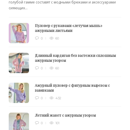
голубой гамме составят с модными брюками и аксессуарами
сияющих...
Пуловер с рукавами «летучая мышь»
ажурными листьями
0
60
Длинный кардиган без застежки сплошным
ажурным узором
0
60
Ажурный пуловер с фигурным вырезом с
завязками
0
432
Летний жакет с ажурным узором
0
101