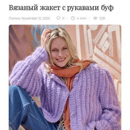
Вязаный жакет с рукавами буф
Лилия
,
November 12, 2025
0
4 min
1231