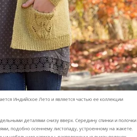
ается Индийское Лето и является частью ее коллекции
дельными деталями снизу вверх. Середину спинки и полочки
ями, подобно осеннему листопаду, устроенному на жакете.
ны и небольшие карманы, расположенные внизу полочек.