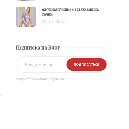
Ажурная туника с завязками на
талии
0
67
Подписка на Блог
Получайте новинки первыми !