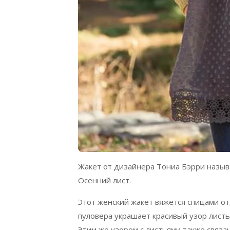
Жакет от дизайнера Тониа Бэрри назыв
Осенний лист.
Этот женский жакет вяжется спицами от
пуловера украшает красивый узор листь
Этим же узором с листьями также связа