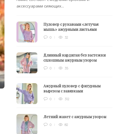
аксессуарами сияющих...
Пуловер с рукавами «летучая
мышь» ажурными листьями
0
32
Длинный кардиган без застежки
сплошным ажурным узором
0
35
Ажурный пуловер с фигурным
вырезом с завязками
0
312
Летний жакет с ажурным узором
0
82