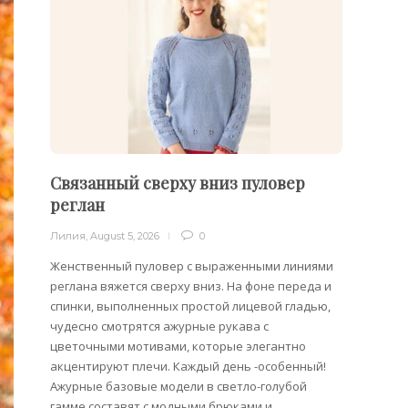
Связанный сверху вниз пуловер
Филе
реглан
Лилия
,
Лилия
,
August 5, 2026
0
Филейн
предст
Женственный пуловер с выраженными линиями
Вязани
реглана вяжется сверху вниз. На фоне переда и
позвол
спинки, выполненных простой лицевой гладью,
делает
чудесно смотрятся ажурные рукава с
сезона
цветочными мотивами, которые элегантно
акцентируют плечи. Каждый день -особенный!
Ажурные базовые модели в светло-голубой
гамме составят с модными брюками и