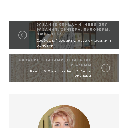
ВЯЗАНИЕ СПИЦАМИ
,
ИДЕИ ДЛЯ
ВЯЗАНИЯ
,
СВИТЕРА, ПУЛОВЕРЫ,
ДЖЕМПЕРА
Свободный серый пуловер с «косами» и
ромбами
ВЯЗАНИЕ СПИЦАМИ
,
ОПИСАНИЕ
И СХЕМЫ
Книга 1000 узоров.Часть 2. Узоры
спицами.