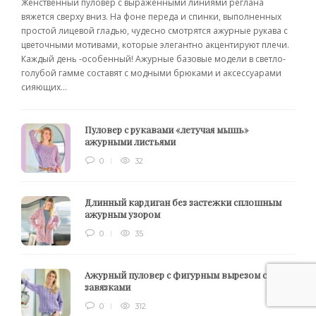
Женственный пуловер с выраженными линиями реглана
вяжется сверху вниз. На фоне переда и спинки, выполненных
простой лицевой гладью, чудесно смотрятся ажурные рукава с
цветочными мотивами, которые элегантно акцентируют плечи.
Каждый день -особенный! Ажурные базовые модели в светло-
голубой гамме составят с модными брюками и аксессуарами
сияющих...
Пуловер с рукавами «летучая мышь»
ажурными листьями
0
32
Длинный кардиган без застежки сплошным
ажурным узором
0
35
Ажурный пуловер с фигурным вырезом с
завязками
0
312