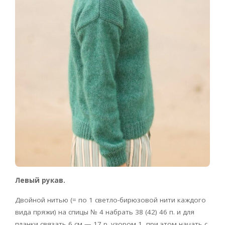
Левый рукав.
Двойной нитью (= по 1 светло-бирюзовой нити каждого
вида пряжи) на спицы № 4 набрать 38 (42) 46 п. и для
планки связать 6 см — 17 р. узором 1, при этом начать с