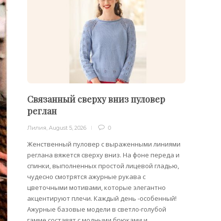
Связанный сверху вниз пуловер
Филе
реглан
Лилия
,
Лилия
,
August 5, 2026
0
Филейн
предст
Женственный пуловер с выраженными линиями
Вязани
реглана вяжется сверху вниз. На фоне переда и
позвол
спинки, выполненных простой лицевой гладью,
делает
чудесно смотрятся ажурные рукава с
сезона
цветочными мотивами, которые элегантно
акцентируют плечи. Каждый день -особенный!
Ажурные базовые модели в светло-голубой
гамме составят с модными брюками и