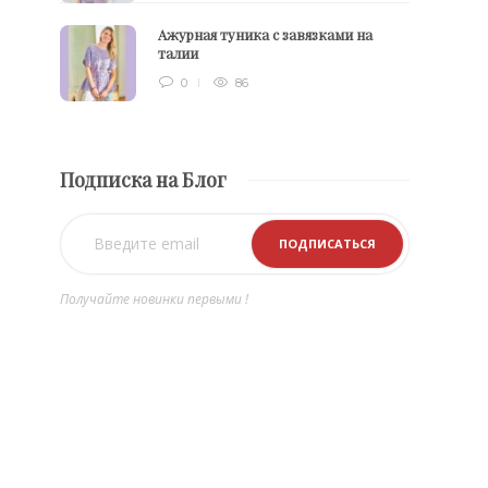
Ажурная туника с завязками на
талии
0
86
Подписка на Блог
Получайте новинки первыми !