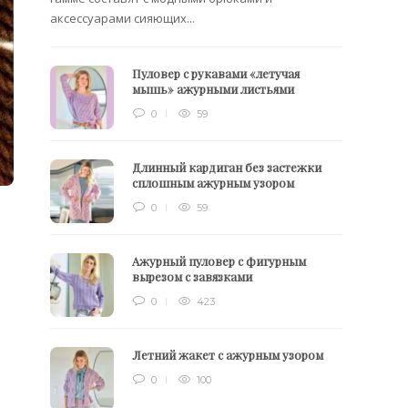
аксессуарами сияющих...
Пуловер с рукавами «летучая
мышь» ажурными листьями
0
59
Длинный кардиган без застежки
сплошным ажурным узором
0
59
Ажурный пуловер с фигурным
вырезом с завязками
0
423
Летний жакет с ажурным узором
0
100