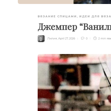
ВЯЗАНИЕ СПИЦАМИ
,
ИДЕИ ДЛЯ ВЯЗ
Джемпер “Ванил
Лилия
,
April 27, 2026
0
2 min
re