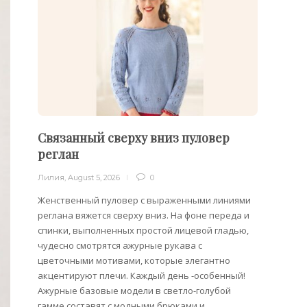
Связанный сверху вниз пуловер
Пуло
реглан
Лилия
,
Лилия
,
August 5, 2026
0
Облега
отдель
Женственный пуловер с выраженными линиями
на плеч
реглана вяжется сверху вниз. На фоне переда и
спинки, выполненных простой лицевой гладью,
чудесно смотрятся ажурные рукава с
цветочными мотивами, которые элегантно
акцентируют плечи. Каждый день -особенный!
Ажурные базовые модели в светло-голубой
гамме составят с модными брюками и