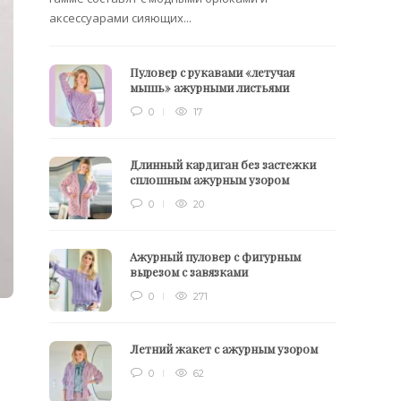
аксессуарами сияющих...
Пуловер с рукавами «летучая
мышь» ажурными листьями
0
17
Длинный кардиган без застежки
сплошным ажурным узором
0
20
Ажурный пуловер с фигурным
вырезом с завязками
0
271
Летний жакет с ажурным узором
0
62