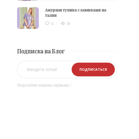
Ажурная туника с завязками на
талии
0
51
Подписка на Блог
Получайте новинки первыми !