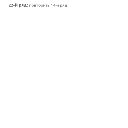
22-й ряд:
повторить 14-й ряд.