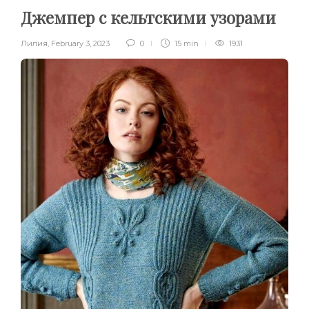
Джемпер с кельтскими узорами
Лилия
,
February 3, 2023
0
15 min
1931