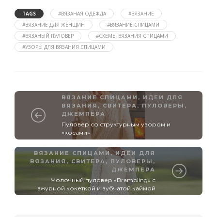
TAGS
#ВЯЗАНАЯ ОДЕЖДА
#ВЯЗАНИЕ
#ВЯЗАНИЕ ДЛЯ ЖЕНЩИН
#ВЯЗАНИЕ СПИЦАМИ
#ВЯЗАНЫЙ ПУЛОВЕР
#СХЕМЫ ВЯЗАНИЯ СПИЦАМИ
#УЗОРЫ ДЛЯ ВЯЗАНИЯ СПИЦАМИ
ВЯЗАНИЕ СПИЦАМИ
,
ИДЕИ ДЛЯ
ВЯЗАНИЯ
,
СВИТЕРА, ПУЛОВЕРЫ,
ДЖЕМПЕРА
Пуловер со структурным узором и
«косами»
ВЯЗАНИЕ СПИЦАМИ
,
ИДЕИ ДЛЯ
ВЯЗАНИЯ
,
СВИТЕРА, ПУЛОВЕРЫ,
ДЖЕМПЕРА
Молочный пуловер «Brambling» с
ажурной кокеткой и зубчатой каймой