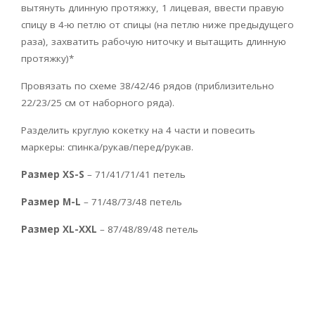
вытянуть длинную протяжку, 1 лицевая, ввести правую
спицу в 4-ю петлю от спицы (на петлю ниже предыдущего
раза), захватить рабочую ниточку и вытащить длинную
протяжку)*
Провязать по схеме 38/42/46 рядов (приблизительно
22/23/25 см от наборного ряда).
Разделить круглую кокетку на 4 части и повесить
маркеры: спинка/рукав/перед/рукав.
Размер XS-S
– 71/41/71/41 петель
Размер M-L
– 71/48/73/48 петель
Размер XL-XXL
– 87/48/89/48 петель