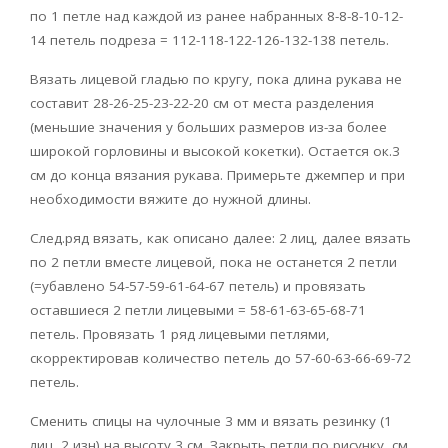
по 1 петле над каждой из ранее набранных 8-8-8-10-12-
14 петель подреза = 112-118-122-126-132-138 петель.
Вязать лицевой гладью по кругу, пока длина рукава не
составит 28-26-25-23-22-20 см от места разделения
(меньшие значения у больших размеров из-за более
широкой горловины и высокой кокетки). Остается ок.3
см до конца вязания рукава. Примерьте джемпер и при
необходимости вяжите до нужной длины.
След.ряд вязать, как описано далее: 2 лиц, далее вязать
по 2 петли вместе лицевой, пока не останется 2 петли
(=убавлено 54-57-59-61-64-67 петель) и провязать
оставшиеся 2 петли лицевыми = 58-61-63-65-68-71
петель. Провязать 1 ряд лицевыми петлями,
скорректировав количество петель до 57-60-63-66-69-72
петель.
Сменить спицы на чулочные 3 мм и вязать резинку (1
лиц, 2 изн) на высоту 3 см. Закрыть петли по рисунку, см