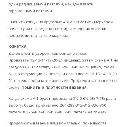
один ряд лицевыми петлями, накиды вязать
скрещенными петлями.
Сменить спицы на круговые 4 мм. Отметить маркером
начало ряд (=середина спинки), измерения кокетки
производить от этого маркера.
КОКЕТКА:
Далее вязать узором, как описано ниже:
Провязать 12-13-14-19-20-21 лицевых, затем схема A.1 на
следующих 32 петлях, 24-26-28-38-40-42 лицевых, схема
А.1 на следующих 32 петлях и оставшиеся 12-13-14-19-20-
21 петель провязать лицевыми. Продолжить вязание по
схеме.
Помнить
о
плотности
вязания
!
Когда схема A.1 будет провязана 5½-6-6½-6½-7-7½ раз в
высоту, будет прибавлено 264-288-312-312-336-360
петель = 376-404-432-452-480-508 петель на спицах.
Продолжить вязание лицевой гладью, пока высота