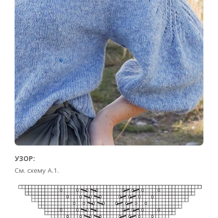
УЗОР:
См. схему A.1.