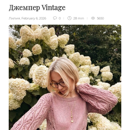
Джемпер Vintage
Лилия
,
February 6, 2026
0
28 min
5650