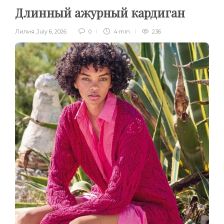
Длинный ажурный кардиган
Лилия
,
July 6, 2026
0
4 min
236