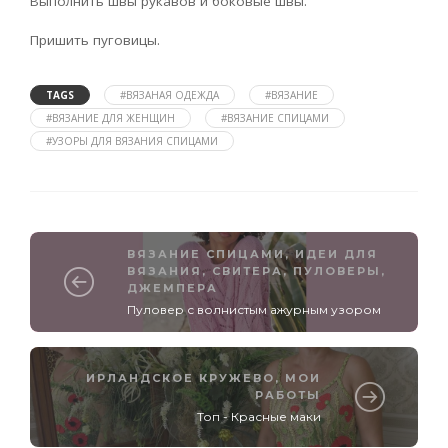
Выполнить швы рукавов и боковые швы.
Пришить пуговицы.
TAGS
#ВЯЗАНАЯ ОДЕЖДА
#ВЯЗАНИЕ
#ВЯЗАНИЕ ДЛЯ ЖЕНЩИН
#ВЯЗАНИЕ СПИЦАМИ
#УЗОРЫ ДЛЯ ВЯЗАНИЯ СПИЦАМИ
ВЯЗАНИЕ СПИЦАМИ
,
ИДЕИ ДЛЯ
ВЯЗАНИЯ
,
СВИТЕРА, ПУЛОВЕРЫ,
ДЖЕМПЕРА
Пуловер с волнистым ажурным узором
ИРЛАНДСКОЕ КРУЖЕВО
,
МОИ
РАБОТЫ
Топ - Красные маки