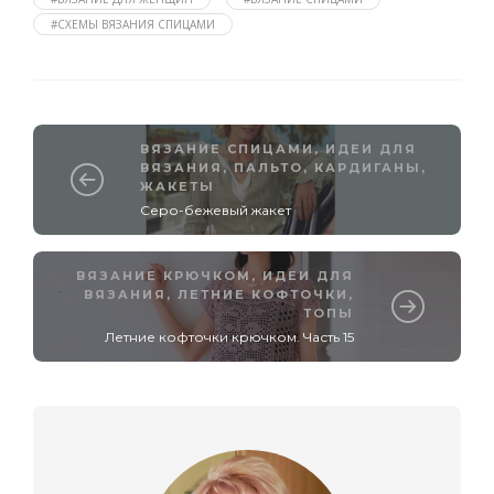
#СХЕМЫ ВЯЗАНИЯ СПИЦАМИ
ВЯЗАНИЕ СПИЦАМИ
,
ИДЕИ ДЛЯ
ВЯЗАНИЯ
,
ПАЛЬТО, КАРДИГАНЫ,
ЖАКЕТЫ
Cеро-бежевый жакет
ВЯЗАНИЕ КРЮЧКОМ
,
ИДЕИ ДЛЯ
ВЯЗАНИЯ
,
ЛЕТНИЕ КОФТОЧКИ,
ТОПЫ
Летние кофточки крючком. Часть 15