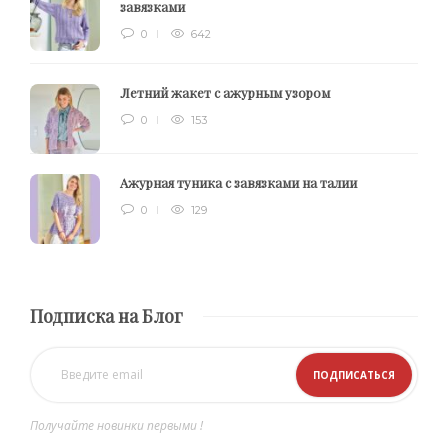
завязками
0
642
Летний жакет с ажурным узором
0
153
Ажурная туника с завязками на талии
0
129
Подписка на Блог
Получайте новинки первыми !