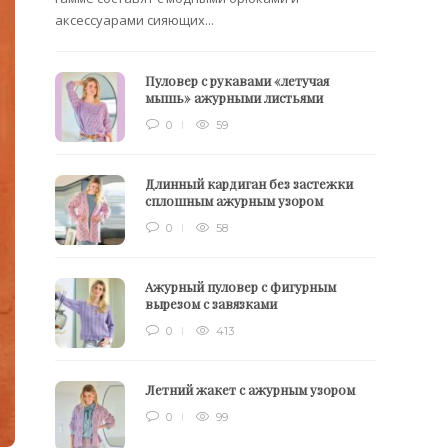
аксессуарами сияющих...
Пуловер с рукавами «летучая
мышь» ажурными листьями
0
59
Длинный кардиган без застежки
сплошным ажурным узором
0
58
Ажурный пуловер с фигурным
вырезом с завязками
0
413
Летний жакет с ажурным узором
0
99