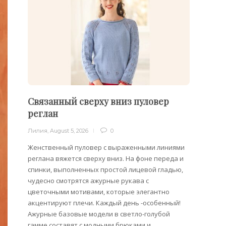
Связанный сверху вниз пуловер
Филе
реглан
Лилия
,
Лилия
,
August 5, 2026
0
Филейн
предст
Женственный пуловер с выраженными линиями
Вязани
реглана вяжется сверху вниз. На фоне переда и
позвол
спинки, выполненных простой лицевой гладью,
делает
чудесно смотрятся ажурные рукава с
сезона
цветочными мотивами, которые элегантно
акцентируют плечи. Каждый день -особенный!
Ажурные базовые модели в светло-голубой
гамме составят с модными брюками и