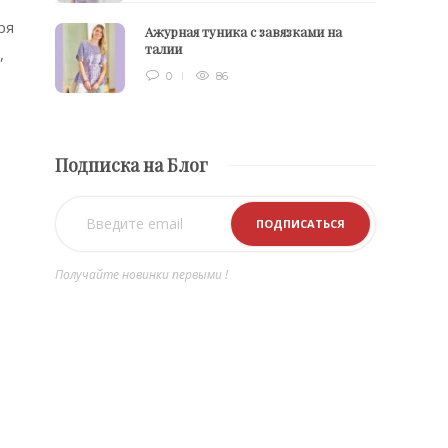
ря
Ажурная туника с завязками на
талии
,
0
86
Подписка на Блог
Получайте новинки первыми !