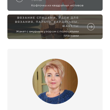
Кофточка из квадратных мотивов
ВЯЗАНИЕ СПИЦАМИ
,
ИДЕИ ДЛЯ
ВЯЗАНИЯ
,
ПАЛЬТО, КАРДИГАНЫ,
ЖАКЕТЫ
Жакет с ажурным узором с полосатыми
планками