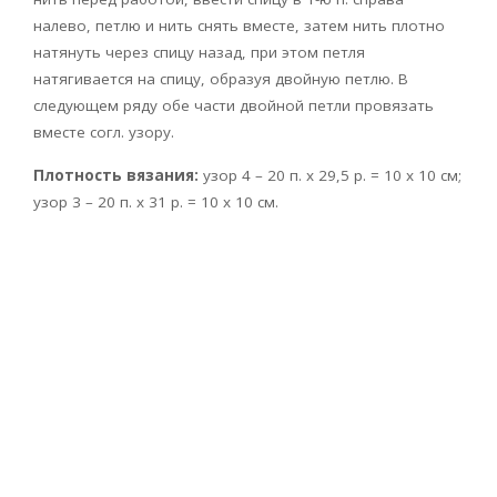
налево, петлю и нить снять вместе, затем нить плотно
натянуть через спицу назад, при этом петля
натягивается на спицу, образуя двойную петлю. В
следующем ряду обе части двойной петли провязать
вместе согл. узору.
Плотность вязания:
узор 4 – 20 п. х 29,5 р. = 10 х 10 см;
узор 3 – 20 п. х 31 р. = 10 х 10 см.