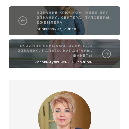
ВЯЗАНИЕ КРЮЧКОМ
,
ИДЕИ ДЛЯ
ВЯЗАНИЯ
,
СВИТЕРА, ПУЛОВЕРЫ,
ДЖЕМПЕРА
Бирюзовый джемпер.
ВЯЗАНИЕ СПИЦАМИ
,
ИДЕИ ДЛЯ
ВЯЗАНИЯ
,
ПАЛЬТО, КАРДИГАНЫ,
ЖАКЕТЫ
Розовый удлиненный кардиган