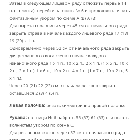
Затем в следующем лицевом ряду отложить первые 14
п. (= планка), перейти на спицы № 6 и продолжить вязать
фантазийным узором по схеме А (В) А (В).
Для выреза горловины через 45 см от начального ряда
закрыть справа в начале каждого лицевого ряда 17 (18)
19 (20) х 1 п.
Одновременно через 52 см от начального ряда закрыть
для регланного скоса слева в начале каждого
изнаночного ряда 1 х 4 п., 10 х 2 п., 2 х 1 п. (1 х 5 п., 10 х
2 п., 3 х 1 п.) 1 х 6 п., 10 х 2 п., 4 х 1 п. (1 х 7 п., 10 х 2 п., 5
х 1 п.).
Через 20 (21) 22 (23) см от начала реглана закрыть
оставшиеся 2 (3) 4 (5) п.
Левая полочка:
вязать симметрично правой полочке.
Рукава:
на спицы № 6 набрать 55 (57) 61 (63) п. и вязать
волнистым узором по схеме С.
Для регланных скосов через 37 см от начального ряда