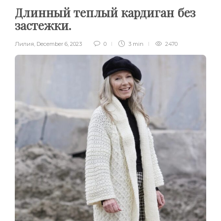
Длинный теплый кардиган без
застежки.
Лилия
,
December 6, 2023
0
3 min
2470