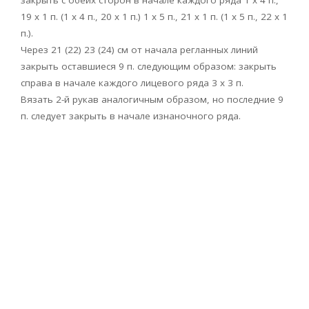
закрыть с обеих сторон в начале каждого ряда 1 х 4 п.,
19 х 1 п. (1 х 4 п., 20 х 1 п.) 1 х 5 п., 21 х 1 п. (1 х 5 п., 22 х 1
п.).
Через 21 (22) 23 (24) см от начала регланных линий
закрыть оставшиеся 9 п. следующим образом: закрыть
справа в начале каждого лицевого ряда 3 х 3 п.
Вязать 2-й рукав аналогичным образом, но последние 9
п. следует закрыть в начале изнаночного ряда.