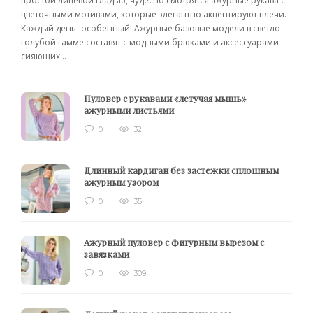
простой лицевой гладью, чудесно смотрятся ажурные рукава с
цветочными мотивами, которые элегантно акцентируют плечи.
Каждый день -особенный! Ажурные базовые модели в светло-
голубой гамме составят с модными брюками и аксессуарами
сияющих...
Пуловер с рукавами «летучая мышь»
ажурными листьями
0
32
Длинный кардиган без застежки сплошным
ажурным узором
0
35
Ажурный пуловер с фигурным вырезом с
завязками
0
309