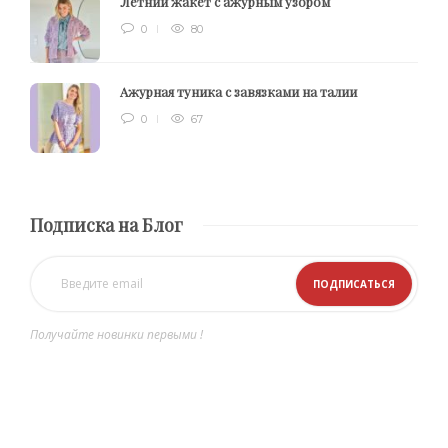
Летний жакет с ажурным узором
0
80
Ажурная туника с завязками на талии
0
67
Подписка на Блог
Получайте новинки первыми !