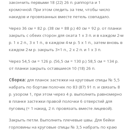
закончить первыми 18 (22) 26 п. раппорта и 1
кромочной. При этом следить за тем, чтобы число
накидов и провязанных вместе петель совпадало.
Через 36 см = 82 р. (38 см = 88 р.) 40 см = 92 р. от планки
закрыть с обеих сторон для оката 1 х 3 п. и в каждом 2-м
р. 1 х 2 п., 3 х 1 п., в каждом 4-м р. 5 х 1 п., затем вновь в
каждом 2-м р. закрыть 3×1 п., 2 х 2 п. и 1 х 3 п.
Через 54,5 см = 126 р. (56,5 см = 130 р.) 58,5 см = 134 р.
от планки закрыть оставшиеся 10 (18) 26 п.
Сборка:
для планок застежки на круговые спицы № 5,5
набрать по бортам полочек по 83 (87) 91 п. и связать 8
р. узором 1, при этом через 4 р. выполнить равномерно
в планке застежки правой полочки 6 отверстий для
пуговиц (= 1 накид, 2 п. провязать вместе лицевой).
Закрыть петли. Выполнить плечевые швы. Для бейки
горловины на круговые спицы № 3,5 набрать по краю