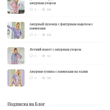
ажурным узором
0
108
Ажурный пуловер с фигурным вырезом с
завязками
0
632
Летний жакет с ажурным узором
0
152
Ажурная туника с завязками на талии
0
128
Подписка на Блог