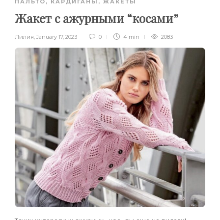
ПАЛЬТО, КАРДИГАНЫ, ЖАКЕТЫ
Жакет с ажурными “косами”
Лилия
,
January 17, 2023
0
4 min
2083