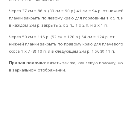
Через 37 см = 86 р. (39 см = 90 р.) 41 см = 94 р. от нижней
планки закрыть по левому краю для горловины 1 х 5 п. и
в каждом 2-м р. закрыть 2 х 3 п., 1 х 2 п. и 3 х 1 п.
Через 50 см = 116 р. (52 см = 120 р.) 54 см = 124 р. от
нижней планки закрыть по правому краю для плечевого
скоса 1 х 7 (8) 10 п. и в следующем 2-м р. 1 х6(9) 11 п.
Правая полочка:
вязать так же, как левую полочку, но
в зеркальном отображении.