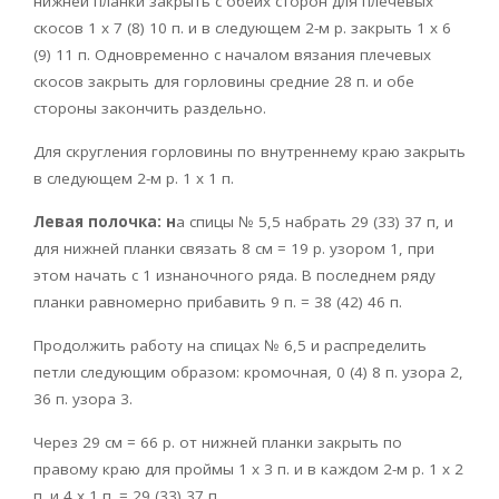
нижней планки закрыть с обеих сторон для плечевых
скосов 1 х 7 (8) 10 п. и в следующем 2-м р. закрыть 1 х 6
(9) 11 п. Одновременно с началом вязания плечевых
скосов закрыть для горловины средние 28 п. и обе
стороны закончить раздельно.
Для скругления горловины по внутреннему краю закрыть
в следующем 2-м р. 1 х 1 п.
Левая полочка: н
а спицы № 5,5 набрать 29 (33) 37 п, и
для нижней планки связать 8 см = 19 р. узором 1, при
этом начать с 1 изнаночного ряда. В последнем ряду
планки равномерно прибавить 9 п. = 38 (42) 46 п.
Продолжить работу на спицах № 6,5 и распределить
петли следующим образом: кромочная, 0 (4) 8 п. узора 2,
36 п. узора 3.
Через 29 см = 66 р. от нижней планки закрыть по
правому краю для проймы 1 х 3 п. и в каждом 2-м р. 1 х 2
п. и 4 х 1 п. = 29 (33) 37 п.