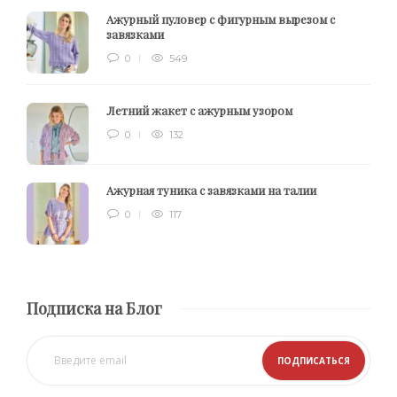
Ажурный пуловер с фигурным вырезом с
завязками
0
549
Летний жакет с ажурным узором
0
132
Ажурная туника с завязками на талии
0
117
Подписка на Блог