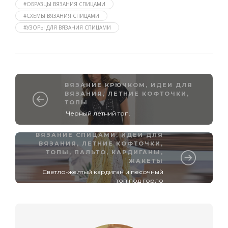
#ОБРАЗЦЫ ВЯЗАНИЯ СПИЦАМИ
#СХЕМЫ ВЯЗАНИЯ СПИЦАМИ
#УЗОРЫ ДЛЯ ВЯЗАНИЯ СПИЦАМИ
ВЯЗАНИЕ КРЮЧКОМ
,
ИДЕИ ДЛЯ
ВЯЗАНИЯ
,
ЛЕТНИЕ КОФТОЧКИ,
ТОПЫ
Черный летний топ.
ВЯЗАНИЕ СПИЦАМИ
,
ИДЕИ ДЛЯ
ВЯЗАНИЯ
,
ЛЕТНИЕ КОФТОЧКИ,
ТОПЫ
,
ПАЛЬТО, КАРДИГАНЫ,
ЖАКЕТЫ
Светло-желтый кардиган и песочный
топ под горло