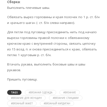
Сборка
:
Выполнить плечевые швы.
Обвязать вырез горловины и края полочек по 1 р. ст. б/н
и «рачьего шага» (- ст. б/н слева направо).
Для петли под пуговицу присоединить нить под начало
выреза горловины правой полочки к обвязанному
крючком краю с внутренней стороны, связать цепочку
из 15 возд. п. и снова присоединиться к краю, обвязать
петлю 1 круговым р. ст. б/н.
Втачать рукава, выполнить боковые швы и швы
рукавов.
Пришить пуговицу.
TAGS
#ВЯЗАНАЯ ОДЕЖДА
#ВЯЗАНИЕ
#ВЯЗАНИЕ ДЛЯ ЖЕНЩИН
#ВЯЗАНИЕ СПИЦАМИ
#ВЯЗАНЫЙ ЖАКЕТ
#ВЯЗАНЫЙ КАРДИГАН