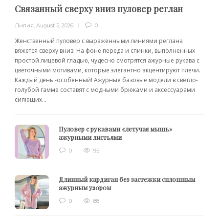
Связанный сверху вниз пуловер реглан
Лилия
,
August 5, 2026
0
Женственный пуловер с выраженными линиями реглана
вяжется сверху вниз. На фоне переда и спинки, выполненных
простой лицевой гладью, чудесно смотрятся ажурные рукава с
цветочными мотивами, которые элегантно акцентируют плечи.
Каждый день -особенный! Ажурные базовые модели в светло-
голубой гамме составят с модными брюками и аксессуарами
сияющих...
Пуловер с рукавами «летучая мышь»
ажурными листьями
0
95
Длинный кардиган без застежки сплошным
ажурным узором
0
88