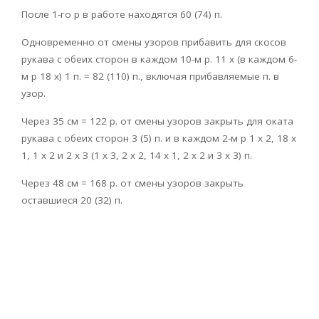
После 1-го р в работе находятся 60 (74) п.
Одновременно от смены узоров прибавить для скосов
рукава с обеих сторон в каждом 10-м р. 11 х (в каждом 6-
м р 18 х) 1 п. = 82 (110) п., включая прибавляемые п. в
узор.
Через 35 см = 122 р. от смены узоров закрыть для оката
рукава с обеих сторон 3 (5) п. и в каждом 2-м р 1 х 2, 18 х
1, 1 х 2 и 2 х З (1 х 3, 2 х 2, 14 х 1, 2 х 2 и 3 х 3) п.
Через 48 см = 168 р. от смены узоров закрыть
оставшиеся 20 (32) п.