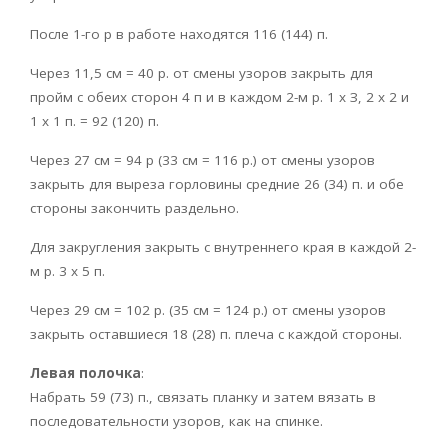
После 1-го р в работе находятся 116 (144) п.
Через 11,5 см = 40 р. от смены узоров закрыть для
пройм с обеих сторон 4 п и в каждом 2-м р. 1 х З, 2 х 2 и
1 х 1 п. = 92 (120) п.
Через 27 см = 94 р (33 см = 116 р.) от смены узоров
закрыть для выреза горловины средние 26 (34) п. и обе
стороны закончить раздельно.
Для закругления закрыть с внутреннего края в каждой 2-
м р. 3 х 5 п.
Через 29 см = 102 р. (35 см = 124 р.) от смены узоров
закрыть оставшиеся 18 (28) п. плеча с каждой стороны.
Левая полочка
:
Набрать 59 (73) п., связать планку и затем вязать в
последовательности узоров, как на спинке.