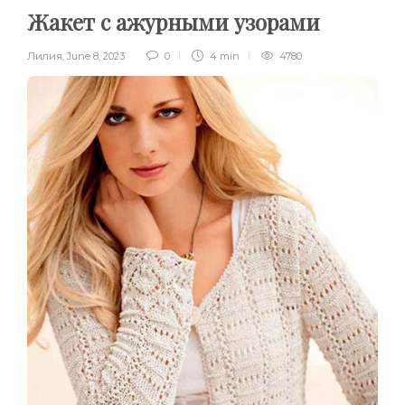
Жакет с ажурными узорами
Лилия
,
June 8, 2023
0
4 min
4780