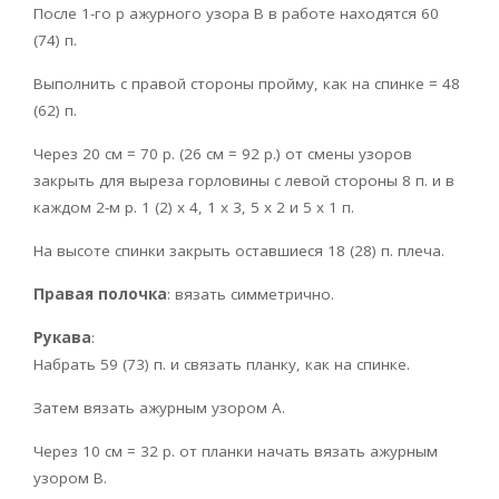
После 1-го р ажурного узора В в работе находятся 60
(74) п.
Выполнить с правой стороны пройму, как на спинке = 48
(62) п.
Через 20 см = 70 р. (26 см = 92 р.) от смены узоров
закрыть для выреза горловины с левой стороны 8 п. и в
каждом 2-м р. 1 (2) х 4, 1 х 3, 5 х 2 и 5 х 1 п.
На высоте спинки закрыть оставшиеся 18 (28) п. плеча.
Правая полочка
: вязать симметрично.
Рукава
:
Набрать 59 (73) п. и связать планку, как на спинке.
Затем вязать ажурным узором А.
Через 10 см = 32 р. от планки начать вязать ажурным
узором В.