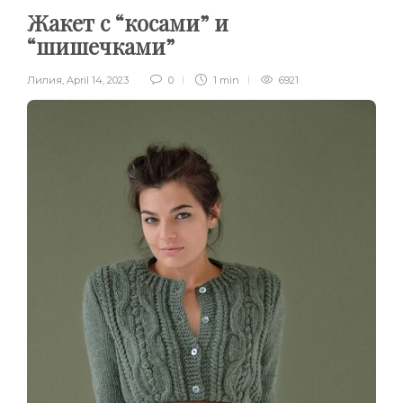
Жакет с “косами” и
“шишечками”
Лилия
,
April 14, 2023
0
1 min
6921