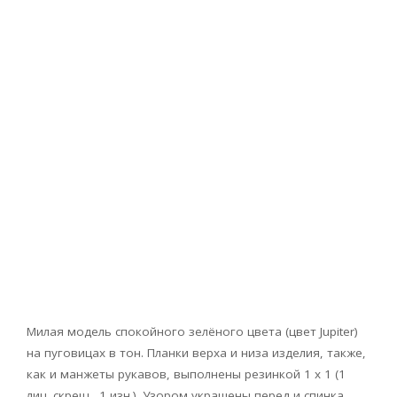
Милая модель спокойного зелёного цвета (цвет Jupiter)
на пуговицах в тон. Планки верха и низа изделия, также,
как и манжеты рукавов, выполнены резинкой 1 х 1 (1
лиц. скрещ., 1 изн.). Узором украшены перед и спинка,