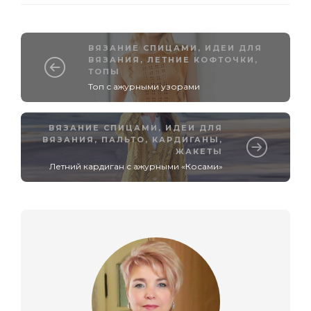
ВЯЗАНИЕ СПИЦАМИ
,
ИДЕИ ДЛЯ
ВЯЗАНИЯ
,
ЛЕТНИЕ КОФТОЧКИ,
ТОПЫ
Топ с ажурными узорами
ВЯЗАНИЕ СПИЦАМИ
,
ИДЕИ ДЛЯ
ВЯЗАНИЯ
,
ПАЛЬТО, КАРДИГАНЫ,
ЖАКЕТЫ
Летний кардиган с ажурными «Косами»