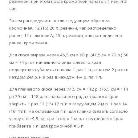
резинкой, при этом после кромочной начать с 1 изн. и 2
лиц.
Затем распределить петли следующим образом:
кромочная, 12 (16) 20 п. резинки, как распределено
ранее, 14 п. «косы» А, 15 п. резинки, как распределено
ранее, кромочная.
Для скоса выреза через 45,5 см = 68 р. (47,5 см = 72 р.) 50
см = 74 р. от начального ряда с левого края
подчеркнуто убавить сначала 1 раз 1 п., а затем 2 раза в
каждом 2-м р. и 9 раз в каждом 4-м р. по 1 п.
Для плечевого скоса через 74,5 см = 112 р. (76,5 см = 114
р.) 79 см = 118 р. от начального ряда с правого края
закрыть 1 раз 13 (15) 17 п. и в следующем 2-м р. 1 раз 14
(16) 18 п. На оставшихся 4 п. для планки связать согласно
узору еще 9,5 см, при этом в 1-м р. с внутреннего края
прибавите 1 п. для кромочной = 5 п.
Все петли отложить.