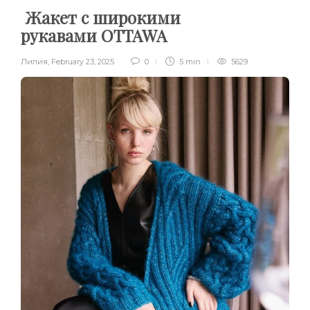
Жакет с широкими
рукавами OTTAWA
Лилия
,
February 23, 2025
0
5 min
5629