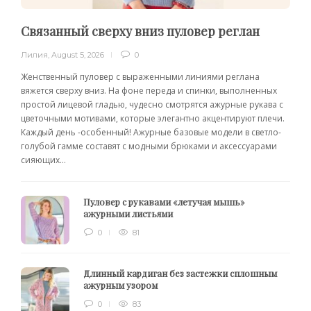
Связанный сверху вниз пуловер реглан
Лилия
,
August 5, 2026
0
Женственный пуловер с выраженными линиями реглана
вяжется сверху вниз. На фоне переда и спинки, выполненных
простой лицевой гладью, чудесно смотрятся ажурные рукава с
цветочными мотивами, которые элегантно акцентируют плечи.
Каждый день -особенный! Ажурные базовые модели в светло-
голубой гамме составят с модными брюками и аксессуарами
сияющих...
Пуловер с рукавами «летучая мышь»
ажурными листьями
0
81
Длинный кардиган без застежки сплошным
ажурным узором
0
83