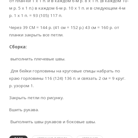
от план-ки 1 х 1 п. и в каждом 6-м р. 8 х 1 п. (в каждом 10-
м р. 5 х 1 п.) в каждом 6-м р. 10 х 1 п. и в следующем 4-м
р. 1 х 1 п. = 93 (105) 117 п.
Через 39 CM = 144 р. (41 см = 152 р.) 43 см = 160 р. от
планки закрыть все петли.
Сборка:
выполнить плечевые швы.
Для бейки горловины на круговые спицы набрать по
краю горловины 116 (124) 136 п. и связать 2 см = 9 круг.
р. узором 1.
Закрыть петли по рисунку.
Вшить рукава.
Выполнить швы рукавов и боковые швы.