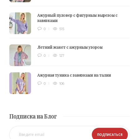
Ажурный пуловер с фигурным вырезом с
завязками
0
515
Летний жакет с ажурным узором
0
127
Ажурная туника с завязками на талии
0
106
Подписка на Блог