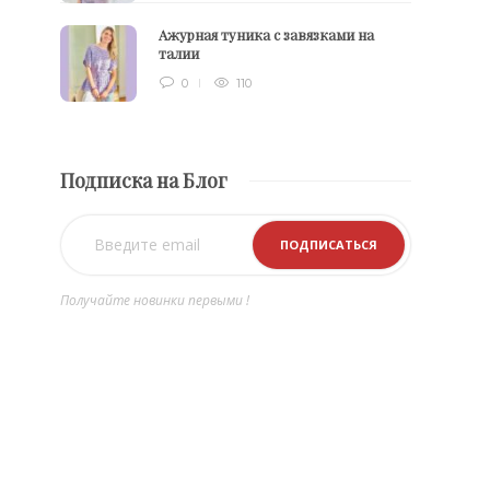
Ажурная туника с завязками на
талии
0
110
Подписка на Блог
Получайте новинки первыми !